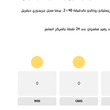
أحرز ثلاثية يوفنتوس كل من دانيلو بالدقيقة 50، آرون رامسي بالدقيقة 82 وكريستيانو رونالدو بالدقيقة 90+2، بينما سجل جريجوري ديفريل
0
0
WIN
OMG