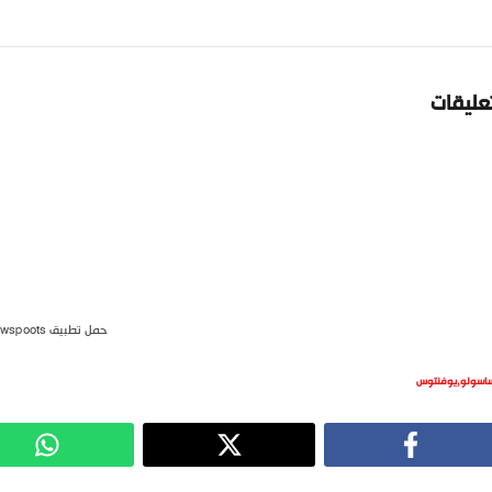
تعليقات
حمل تطبيق newspoots
اسولو
,
يوفنتوس