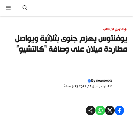
نتقل
القا
لى
لمحتوى
الدوري الإيطالي
يوفنتوس يهزم جنوى بثلاثية ويواصل
مطاردة ميلان على وصافة “كالتشيو”
By
newspoots
On: الأحد, أبريل 11, 2021 6:25 مساءً