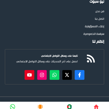
نيو سبوت
من نحن
اتصل بنا
إخلاء المسؤولية
سياسة الخصوصية
إنظم لنا
تابعنا على وسائل التواصل الاجتماعي
احصل على آخر التحديثات على وسائل التواصل الاجتماعي
newspoots.com • جميع الحقوق © محفوظة لموقع
نيوسبوت
FIFA