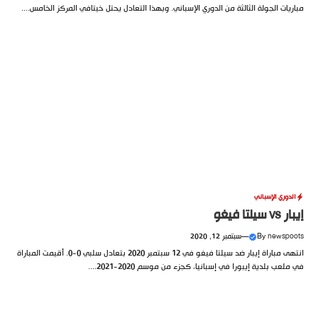
مباريات الجولة الثالثة من الدوري الإسباني. وبهذا التعادل يحتل خيتافي المركز الخامس....
الدوري الإسباني
إيبار vs سيلتا فيغو
newspoots
By
—
سبتمبر 12, 2020
انتهى مباراة إيبار ضد سيلتا فيغو في 12 سبتمبر 2020 بتعادل سلبي 0-0. أقيمت المباراة
في ملعب بلدية إيبورا في إسبانيا، كجزء من موسم 2020-2021....