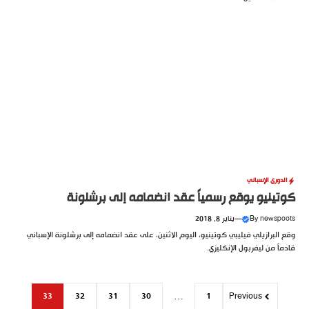
الدوري الإسباني
كوتينيو يوقع رسمياً عقد انضمامه إلى برشلونة
newspoots
By
—
يناير 8, 2018
وقع البرازيلي فيليبي كوتينيو، اليوم الاثنين، على عقد انضمامه إلى برشلونة الإسباني
قادماً من ليفربول الإنكليزي.
33
32
31
30
…
1
Previous