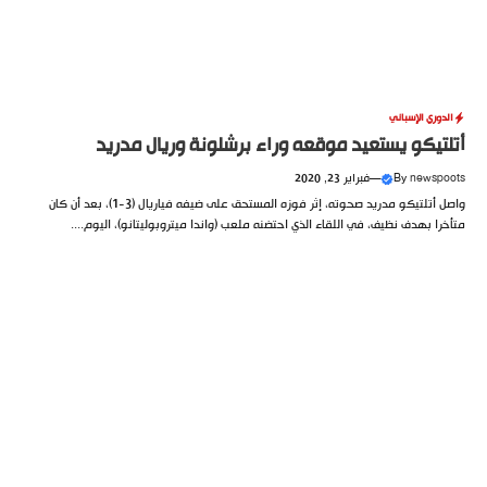
الدوري الإسباني
أتلتيكو يستعيد موقعه وراء برشلونة وريال مدريد
newspoots
By
—
فبراير 23, 2020
واصل أتلتيكو مدريد صحوته، إثر فوزه المستحق على ضيفه فياريال (3-1)، بعد أن كان
متأخرا بهدف نظيف، في اللقاء الذي احتضنه ملعب (واندا ميتروبوليتانو)، اليوم....