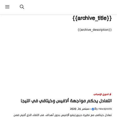
نتقل
القا
لى
لمحتوى
{{archive_title}}
{{archive_description}}
الدوري الإسباني
التعادل يحكم مواجهة ألافيس وخيتافي في الليجا
newspoots
By
—
سبتمبر 26, 2020
تعادل خيتافي مع نظيرة ديبورتيفو ألافيس بدون أهداف، في اللقاء الذي أقيم ضمن