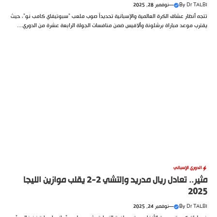
Dr TALBI
By
—
نوفمبر 28, 2025
تتجه أنظار عشاق الكرة العالمية والإسبانية تحديداً صوب ملعب “سبوتيفاي كامب نو”، حيث
يقترب موعد مباراة برشلونة وألافيس ضمن منافسات الجولة الرابعة عشرة من الدوري....
الدوري الإسباني
مثير.. تعادل ريال مدريد وإلتشي 2-2 يقلب موازين الليجا
2025
Dr TALBI
By
—
نوفمبر 24, 2025