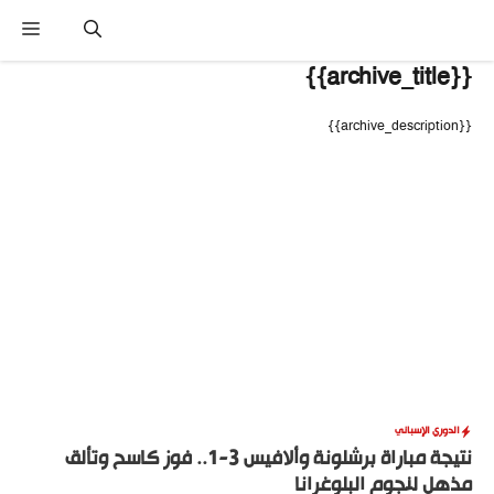
نتقل
القا
لى
لمحتوى
{{archive_title}}
{{archive_description}}
الدوري الإسباني
نتيجة مباراة برشلونة وألافيس 3-1.. فوز كاسح وتألق
مذهل لنجوم البلوغرانا