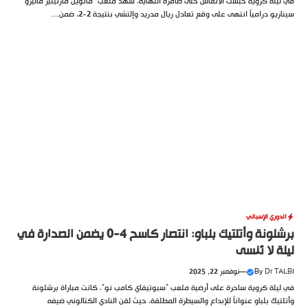
في ليلة كروية حبست الأنفاس حتى صافرة النهاية، شهد ملعب “مانويل مارتينيز فاليرو”
سيناريو درامياً انتهى على وقع تعادل ريال مدريد وإلتشي بنتيجة 2-2، ضمن....
الدوري الإسباني
برشلونة وأتلتيك بلباو: انتصار كاسح 4-0 يضمن الصدارة في
ليلة لا تُنسى
Dr TALBI
By
—
نوفمبر 22, 2025
في ليلة كروية ساحرة على أرضية ملعب “سبوتيفاي كامب نو”، كانت مباراة برشلونة
وأتلتيك بلباو عنواناً للإبداع والسيطرة المطلقة، حيث لقن النادي الكتالوني ضيفه