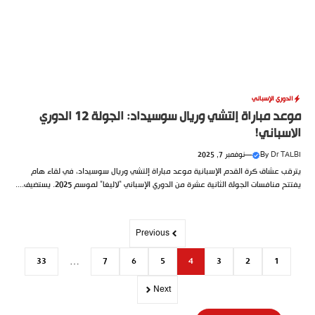
الدوري الإسباني
موعد مباراة إلتشي وريال سوسيداد: الجولة 12 الدوري
الاسباني!
Dr TALBI
By
—
نوفمبر 7, 2025
يترقب عشاق كرة القدم الإسبانية موعد مباراة إلتشي وريال سوسيداد، في لقاء هام
يفتتح منافسات الجولة الثانية عشرة من الدوري الإسباني “لاليغا” لموسم 2025. يستضيف....
Previous
33
…
7
6
5
4
3
2
1
Next