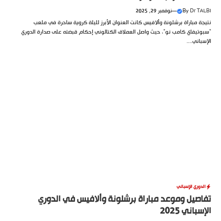
Dr TALBI
By
—
نوفمبر 29, 2025
نتيجة مباراة برشلونة وألافيس كانت العنوان الأبرز لليلة كروية ساحرة في ملعب
“سبوتيفاي كامب نو”، حيث واصل العملاق الكتالوني إحكام قبضته على صدارة الدوري
الإسباني....
الدوري الإسباني
تفاصيل وموعد مباراة برشلونة وألافيس في الدوري
الإسباني 2025