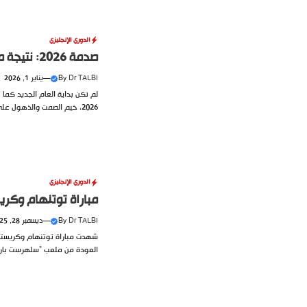
الدوري الإنجليزي
صدمة 2026: نتيجة مباراة ليفربول وليدز.. الريدز يسقط في فخ التعادل
Dr TALBI
By
—
يناير 1, 2026
لم تكن بداية العام الجديد كما 
2026، خيم الصمت والذهول على....
الدوري الإنجليزي
مباراة توتنهام وكريستا
Dr TALBI
By
—
ديسمبر 28, 2025
شهدت مباراة توتنهام وكريستال 
العودة من ملعب “سلهرست بارك” بانت