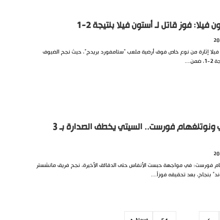
يلا: فوز قاتل لـ أستون فيلا بنتيجة 2-1
يلا إثارة من نوع خاص فوق أرضية ملعب “ستامفورد بريدج”، حيث نجح الضيوف
...
مباراة مانشستر سيتي ونوتنغهام فورست.. السيتي يخطف الصدارة بـ 3
ام فورست؛ في مواجهة حبست الأنفاس حتى الدقائق الأخيرة، نجح فريق مانشستر
 بنجاح، بعد تحقيقه فوزاً....