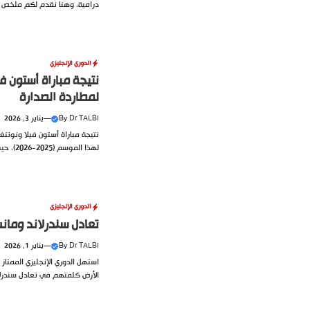
درامية، وهنا نقدم لكم ملخص م
الدوري الإنجليزي
لمطاردة الصدارة
Dr TALBI
By
—
يناير 3, 2026
نتيجة مباراة أستون فيلا ونوتنغ
لهذا الموسم (2025-2026)، حيث شهد ملعب “فيلا بارك” ملحمة....
الدوري الإنجليزي
تعادل سندرلاند ومانشستر سيتي 0-
Dr TALBI
By
—
يناير 1, 2026
الأرض كلمتهم في تعادل سندرلان