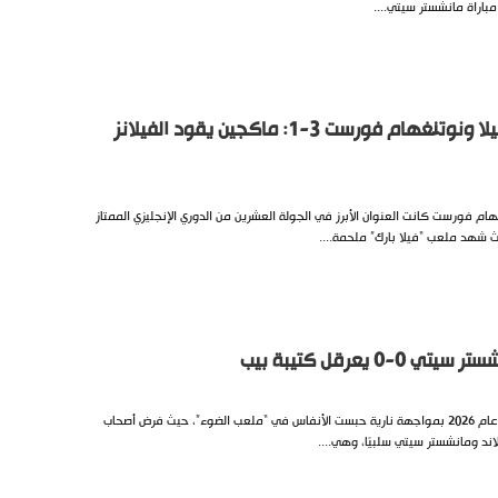
باراة مانشستر سيتي....
نتيجة مباراة أستون فيلا ونوتنغهام فورست 3-1: ماكجين يقود الفيلانز
هام فورست كانت العنوان الأبرز في الجولة العشرين من الدوري الإنجليزي الممتاز
0 يعرقل كتيبة بيب
استهل الدوري الإنجليزي الممتاز عام 2026 بمواجهة نارية حبست الأنفاس في “ملعب الضوء”، حيث فرض أصحاب
د ومانشستر سيتي سلبيًا، وهي....