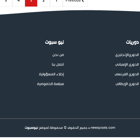
5
4
3
2
1
Previous
دوريات
نيو سبوت
الدوري
الإنجليزي
من نحن
الدوري الإسباني
اتصل بنا
الدوري الفرنسي
إخلاء المسؤولية
الدوري الإيطالي
سياسة الخصوصية
newspoots.com • جميع الحقوق © محفوظة لموقع
نيوسبوت