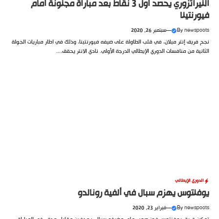
النيراتزوري يحصد أول 3 نقاط بعد مباراة مجنونة أمام
فيورنتينا
newspoots
By
—
سبتمبر 26, 2020
نجح فريق إنتر ميلان، في قلب الطاولة على ضيفه فيورنتينا، وذلك في اطار مباريات الجولة
الثانية من منافسات الدوري الإيطالي الدرجة الأولي. نادي الانتر يحقق....
الدوري الإيطالي
يوفنتوس يهزم سبال في ألفية رونالدو
newspoots
By
—
فبراير 23, 2020