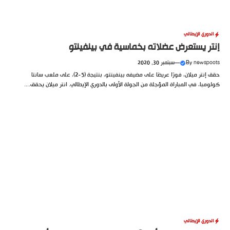
الدوري الإيطالي
إنتر يستعرض عضلاته بخماسية في بينفينتو
newspoots
By
—
سبتمبر 30, 2020
حقق إنتر ميلان، فوزًا عريضًا على مضيفه بينفينتو، بنتيجة (5-2)، على ملعب سانتا
كولومبا، في المباراة المؤجلة من الجولة الأولى بالدوري الإيطالي. انتر ميلان يحقق....
الدوري الإيطالي