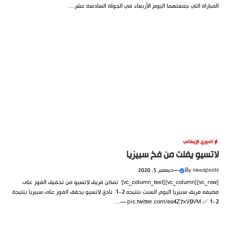
المباراة التي جمعتهما اليوم الأربعاء في الجولة السادسة عشر....
الدوري الإيطالي
لاتسيو يفلت من فخ سبيزيا
newspoots
By
—
ديسمبر 5, 2020
[vc_row][vc_column][vc_column_text] تمكن فريق لاتسيو من تحقيق الفوز على
مضيفه فريق سبيزيا اليوم السبت بنتيجه 2-1. نادي لاتسيو يحقق الفوز على سبيزيا بنتيجة
2-1 ✅ pic.twitter.com/ea4Z7xV0VM —....