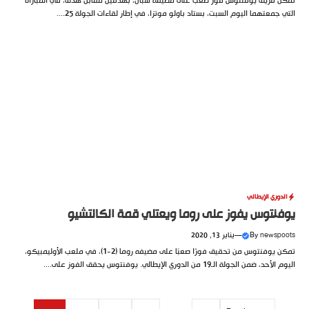
تمكن فريق يوفنتوس فوز صعب على مضيفه سبال، بهدفين مقابل هدف، في المباراة
التي جمعتهما اليوم السبت، بستاد باولو موتزا، في إطار لقاءات الجولة 25....
الدوري الإيطالي
يوفنتوس يفوز على روما ويعتلي قمة الكالتشيو
newspoots
By
—
يناير 13, 2020
تمكن يوفنتوس من تحقيق فوزًا صعبًا على مضيفه روما (2-1)، في ملعب الأوليمبيكو،
اليوم الأحد، ضمن الجولة الـ19 من الدوري الإيطالي. يوفنتوس يحقق الفوز على....