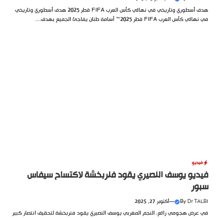
هدف أسطوري وتاريخي في نهائي كأس العرب FIFA قطر 2025 هدف أسطوري وتاريخي
في نهائي كأس العرب FIFA قطر 2025™ أسامة طنان يفاجئ الجميع بهدف....
فيديو
فيديو يوسف النصيري يقود فنربخشة لاكتساح سيفاس
سبور
Dr TALBI
By
—
أكتوبر 27, 2025
في عرض هجومي رائع، النجم المغربي يوسف النصيري يقود فنربخشة لتحقيق انتصار كبير