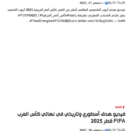
Dr TALBI
By
—
ديسمبر 21, 2025
فيديو هدف أيوب الكمعبي العالمي أمام جزر القمر كأس أمم أفريقيا 2025 أيوب الكعبي
يعزز تقدم المنتخب المغربي بطريقة رائعة#كأس_أمم_أفريقيا#AFCON2025 |
#TotalEnergiesAFCON2025 pic.twitter.com/1LRpg1zSki — beIN....
فيديو
فيديو هدف أسطوري وتاريخي في نهائي كأس العرب
FIFA قطر 2025
Dr TALBI
By
—
ديسمبر 18, 2025