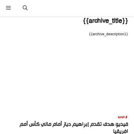
نتقل
القا
لى
لمحتوى
{{archive_title}}
{{archive_description}}
فيديو
فيديو هدف تقدم إبراهيم دياز أمام مالي كأس أمم
افريقيا