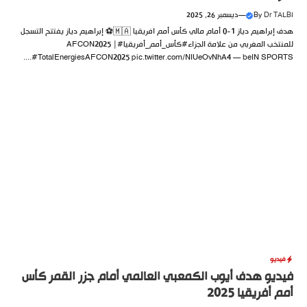
Dr TALBI
By
—
ديسمبر 26, 2025
هدف إبراهيم دياز 1-0 أمام مالي كأس أمم افريقيا 🇲🇦⚽️ إبراهيم دياز يفتتح التسجل
للمنتخب المغربي من علامة الجزاء#كأس_أمم_أفريقيا#AFCON2025 |
#TotalEnergiesAFCON2025 pic.twitter.com/NIUeOvNhA4 — beIN SPORTS....
فيديو
فيديو هدف أيوب الكمعبي العالمي أمام جزر القمر كأس
أمم أفريقيا 2025