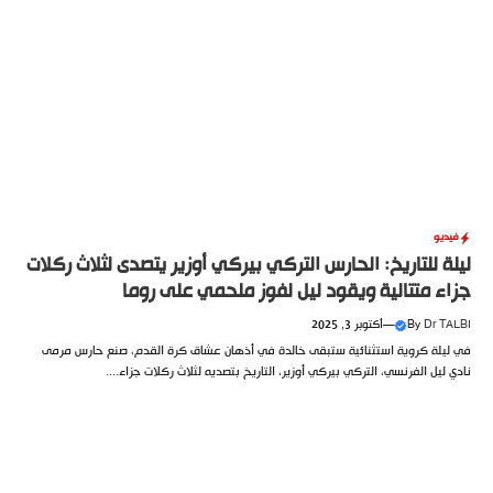
فيديو
ليلة للتاريخ: الحارس التركي بيركي أوزير يتصدى لثلاث ركلات
جزاء متتالية ويقود ليل لفوز ملحمي على روما
Dr TALBI
By
—
أكتوبر 3, 2025
في ليلة كروية استثنائية ستبقى خالدة في أذهان عشاق كرة القدم، صنع حارس مرمى
نادي ليل الفرنسي، التركي بيركي أوزير، التاريخ بتصديه لثلاث ركلات جزاء....