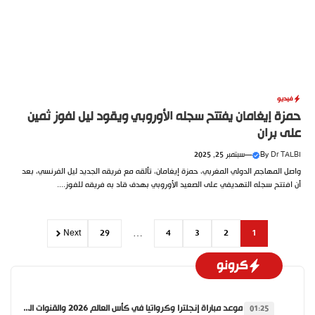
فيديو
حمزة إيغامان يفتتح سجله الأوروبي ويقود ليل لفوز ثمين
على بران
Dr TALBI
By
—
سبتمبر 25, 2025
واصل المهاجم الدولي المغربي، حمزة إيغامان، تألقه مع فريقه الجديد ليل الفرنسي، بعد
أن افتتح سجله التهديفي على الصعيد الأوروبي بهدف قاد به فريقه للفوز....
Next
29
…
4
3
2
1
كرونو
موعد مباراة إنجلترا وكرواتيا في كأس العالم 2026 والقنوات الناقلة
01:25