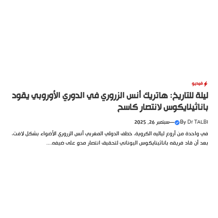
فيديو
ليلة للتاريخ: هاتريك أنس الزروري في الدوري الأوروبي يقود
باناثينايكوس لانتصار كاسح
Dr TALBI
By
—
سبتمبر 26, 2025
في واحدة من أروع لياليه الكروية، خطف الدولي المغربي أنس الزروري الأضواء بشكل لافت،
بعد أن قاد فريقه باناثينايكوس اليوناني لتحقيق انتصار مدوٍ على ضيفه....