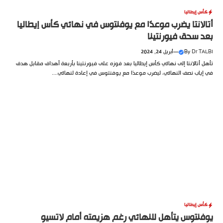
كأس إيطاليا
أتالانتا يضرب موعدًا مع يوفنتوس في نهائي كأس إيطاليا
بعد سحق فيورنتينا
Dr TALBI
By
—
أبريل 24, 2024
تأهل أتالانتا إلى نهائي كأس إيطاليا بعد فوزه على فيورنتينا بأربعة أهداف مقابل هدف
في إياب نصف النهائي، ليضرب موعدًا مع يوفنتوس في إعادة لنهائي....
كأس إيطاليا
يوفنتوس يتأهل للنهائي رغم هزيمته أمام لاتسيو