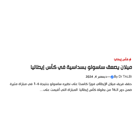
كأس إيطاليا
ميلان يصعق ساسولو بسداسية في كأس إيطاليا
Dr TALBI
By
—
ديسمبر 4, 2024
حقق فريق ميلان الإيطالي فوزًا كاسحًا على نظيره ساسولو بنتيجة 6-1 في مباراة مثيرة
ضمن دور الـ16 من بطولة كأس إيطاليا. المباراة التي أقيمت على....