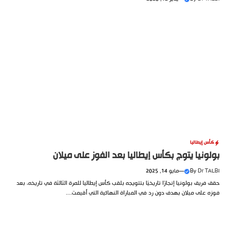
كأس إيطاليا
بولونيا يتوج بكأس إيطاليا بعد الفوز على ميلان
Dr TALBI
By
—
مايو 14, 2025
حقق فريق بولونيا إنجازًا تاريخيًا بتتويجه بلقب كأس إيطاليا للمرة الثالثة في تاريخه، بعد
فوزه على ميلان بهدف دون رد في المباراة النهائية التي أُقيمت....