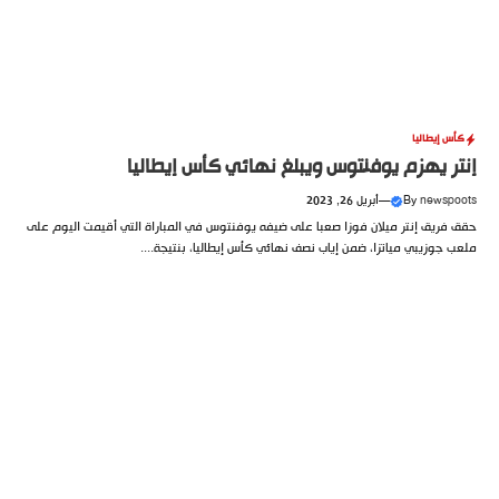
كأس إيطاليا
إنتر يهزم يوفنتوس ويبلغ نهائي كأس إيطاليا
newspoots
By
—
أبريل 26, 2023
حقق فريق إنتر ميلان فوزا صعبا على ضيفه يوفنتوس في المباراة التي أقيمت اليوم على
ملعب جوزيبي مياتزا، ضمن إياب نصف نهائي كأس إيطاليا، بنتيجة....