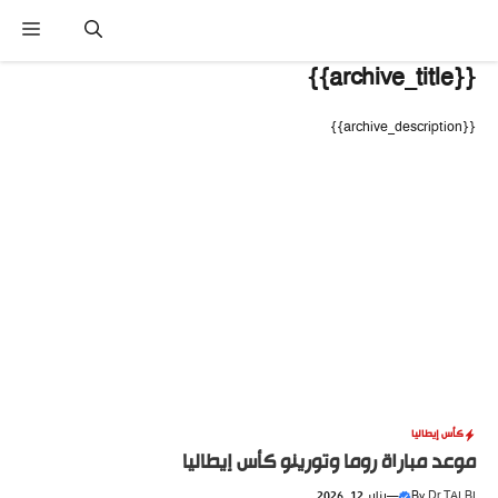
نتقل
القا
لى
لمحتوى
{{archive_title}}
{{archive_description}}
كأس إيطاليا
موعد مباراة روما وتورينو كأس إيطاليا
Dr TALBI
By
—
يناير 12, 2026