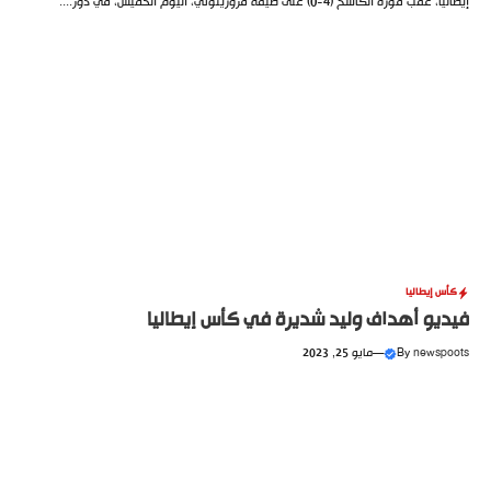
إيطاليا، عقب فوزه الكاسح (4-0) على ضيفه فروزينوني، اليوم الخميس، في دور....
كأس إيطاليا
فيديو أهداف وليد شديرة في كأس إيطاليا
newspoots
By
—
مايو 25, 2023