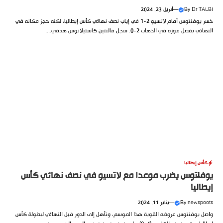
Dr TALBI
By
—
أبريل 23, 2024
خسر يوفنتوس أمام لاتسيو 2-1 في إياب نصف نهائي كأس إيطاليا، لكنه حجز مكانه في
النهائي بفضل فوزه في الذهاب 2-0. سجل فالنتين كاستيلانوس هدفي....
كأس إيطاليا
يوفنتوس يضرب موعدا مع لاتسيو في نصف نهائي كأس
إيطاليا
newspoots
By
—
يناير 11, 2024
واصل يوفنتوس عروضه القوية هذا الموسم، وتأهل إلى الدور قبل النهائي لبطولة كأس