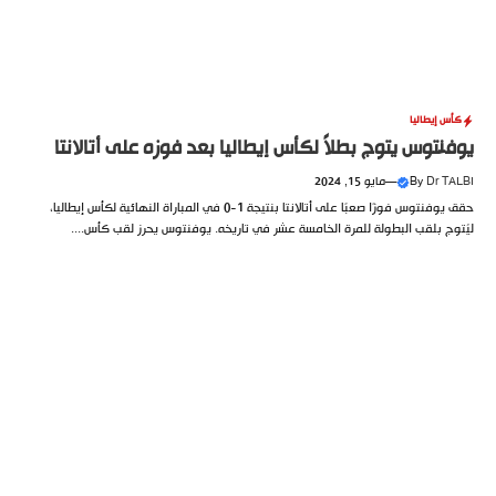
كأس إيطاليا
يوفنتوس يتوج بطلاً لكأس إيطاليا بعد فوزه على أتالانتا
Dr TALBI
By
—
مايو 15, 2024
حقق يوفنتوس فوزًا صعبًا على أتالانتا بنتيجة 1-0 في المباراة النهائية لكأس إيطاليا،
ليُتوج بلقب البطولة للمرة الخامسة عشر في تاريخه. يوفنتوس يحرز لقب كأس....