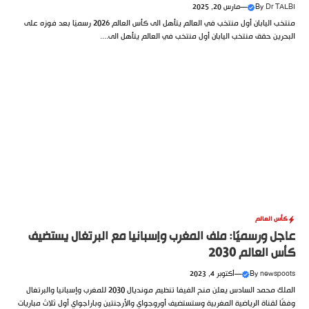
Dr TALBI
By
—
مارس 20, 2025
منتخب اليابان أول منتخب في العالم يتأهل الى كأس العالم 2026 رسميًا بعد فوزه على
البحرين حقق منتخب اليابان أول منتخب في العالم يتأهل الى....
كأس العالم
عاجل ورسميًا: ملف المغرب وإسبانيا مع البرتغال يستضيف
كأس العالم 2030
newspoots
By
—
أكتوبر 4, 2023
الملك محمد السادس يعلن منح الفيفا تنظيم مونديال 2030 للمغرب وإسبانيا والبرتغال
وفقًا لقناة الرياضية المغربية وستستضيف أوروجواي والأرجنتين وباراجواي أول ثلاث مباريات