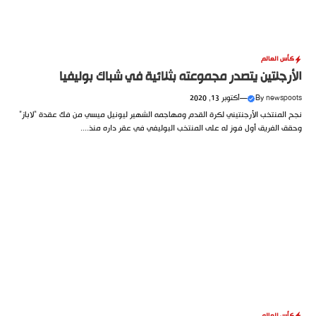
كأس العالم
الأرجنتين يتصدر مجموعته بثنائية في شباك بوليفيا
newspoots
By
—
أكتوبر 13, 2020
نجح المنتخب الأرجنتيني لكرة القدم ومهاجمه الشهير ليونيل ميسي من فك عقدة “لاباز”
وحقق الفريق أول فوز له على المنتخب البوليفي في عقر داره منذ....
كأس العالم