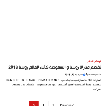
كأس العالم
تقديم مباراة روسيا و السعودية كأس العالم روسيا 2018
newspoots
By
—
يونيو 13, 2018
القنوات الناقلة لمباراة روسيا والسعودية beIN SPORTS HD MAX HD1 MAX HD2 4K
تشكيلة روسيا المتوقعة: ايغور أكينفيف- جورجي شينكوف – فاسيلي بيريزوتسكي –
سيرغي....
3
2
1
Previous