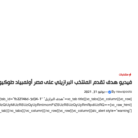
IlMjBoZWlnaHQlM0QlMjIxMDAlMjUlMjIlMjBhbGxvd2Z1bGxzY3JlZW4lMjBzdHlsZS