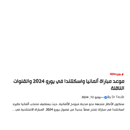
يورو 2024
موعد مباراة ألمانيا واسكتلندا في يورو 2024 والقنوات
الناقلة
Dr TALBI
By
—
يونيو 12, 2024
ستكون الأنظار متجهة نحو مدينة ميونخ الألمانية، حيث يستضيف منتخب ألمانيا نظيره
اسكتلندا في مباراة تفتح فصلاً جديدًا من فصول يورو 2024. المباراة الافتتاحية في....