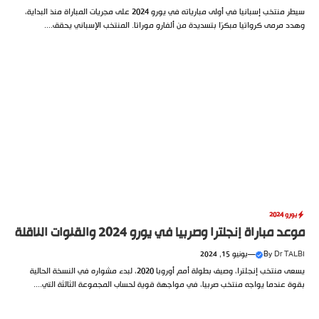
سيطر منتخب إسبانيا في أولى مبارياته في يورو 2024 على مجريات المباراة منذ البداية،
وهدد مرمى كرواتيا مبكرًا بتسديدة من ألفارو موراتا. المنتخب الإسباني يحقق....
يورو 2024
موعد مباراة إنجلترا وصربيا في يورو 2024 والقنوات الناقلة
Dr TALBI
By
—
يونيو 15, 2024
يسعى منتخب إنجلترا، وصيف بطولة أمم أوروبا 2020، لبدء مشواره في النسخة الحالية
بقوة عندما يواجه منتخب صربيا، في مواجهة قوية لحساب المجموعة الثالثة التي....