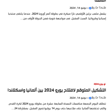
الناقلة
Dr TALBI
By
—
يونيو 14, 2024
يشعل ملعب برلين الأولمبي نارًا مبكرة في بطولة أمم أوروبا 2024، عندما يلتقي منتخبا
إسبانيا وكرواتيا، السبت المقبل، في مواجهة قوية ضمن الجولة الأولى من....
يورو 2024
التشكيل المتوقع لافتتاح يورو 2024 بين ألمانيا واسكتلندا
Dr TALBI
By
—
يونيو 14, 2024
تنطلق اليوم الجمعة منافسات النسخة السابعة عشرة من بطولة يورو 2024 لكرة القدم،
والتي تحتضنها ألمانيا على ملاعبها حتى يوم 14 يوليو/تموز المقبل، بمشاركة 24....