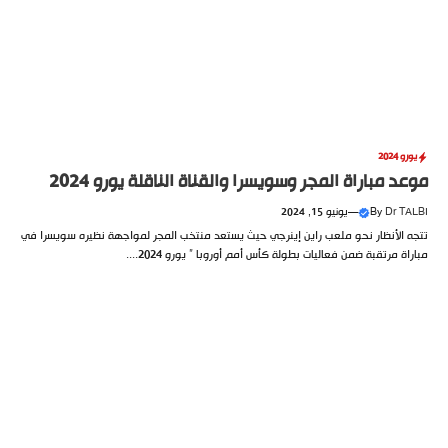
يورو 2024
موعد مباراة المجر وسويسرا والقناة الناقلة يورو 2024
Dr TALBI
By
—
يونيو 15, 2024
تتجه الأنظار نحو ملعب راين إينرجي حيث يستعد منتخب المجر لمواجهة نظيره سويسرا في
مباراة مرتقبة ضمن فعاليات بطولة كأس أمم أوروبا ” يورو 2024....