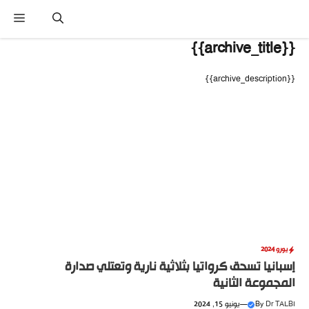
نتقل
القا
لى
لمحتوى
{{archive_title}}
{{archive_description}}
يورو 2024
إسبانيا تسحق كرواتيا بثلاثية نارية وتعتلي صدارة
المجموعة الثانية
Dr TALBI
By
—
يونيو 15, 2024