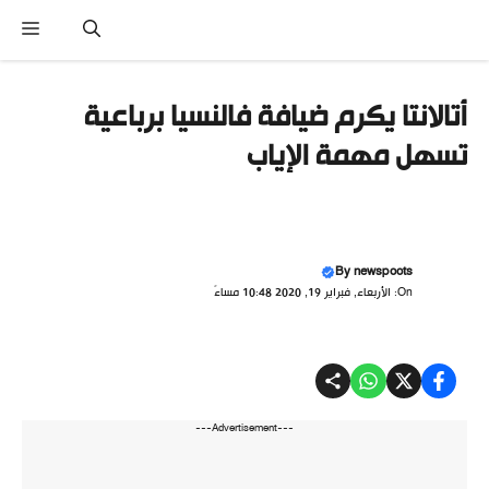
نتقل
القا
لى
لمحتوى
أتالانتا يكرم ضيافة فالنسيا برباعية
تسهل مهمة الإياب
By
newspoots
On: الأربعاء, فبراير 19, 2020 10:48 مساءً
---Advertisement---