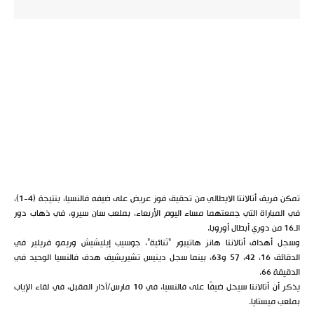
تمكن فريق أتالانتا الايطالي من تحقيق فوز عريض على ضيفه فالنسيا، بنتيجة (4-1)،
في المباراة التي جمعتهما مساء اليوم الأربعاء، بملعب سان سيرو، في ذهاب دور
الـ16 من دوري أبطال أوروبا.
وسجل أهداف أتالانتا هانز هاتيبور “ثنائية”، جوسيب إيليشيش وريمو فريلير في
الدقائق 16، 42، 57 و63، بينما سجل دينيس تشيريشيف هدف فالنسيا الوحيد في
الدقيقة 66.
يذكر أن أتالانتا سيحل ضيفًا على فالنسيا، في 10 مارس/آذار المقبل، في لقاء الإياب
بملعب ميستايا.