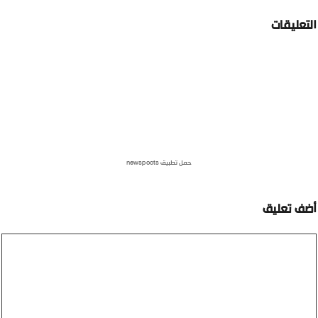
لتعليقات
حمل تطبيق newspoots
ضف تعليق
عليق