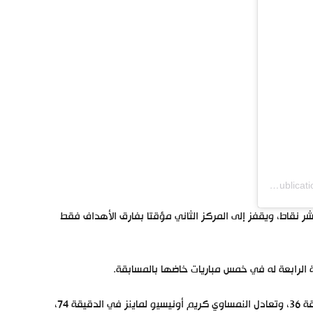
Une publication partagée par BeinSpoot (@beinspoot)
ر نقاط، ويقفز إلى المركز الثاني مؤقتا بفارق الأهداف فقط
 الرابعة له في خمس مباريات خاضها بالمسابقة.
وأنهى شالكه الشوط الأول لصالحه بهدف نظيف سجله سوات سيردار في الدقيقة 36، وتعادل النمساوي كريم أونيسيو لماينز في الدقيقة 74،