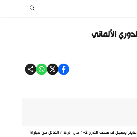
دوري الألماني
تمكن لاعب الوسط المغربي أمين حارث، من منح فريقه شالكه فوزا صعب على ماينز وسجل له هدف الفوز 2-1 في الوقت القاتل من مباراة