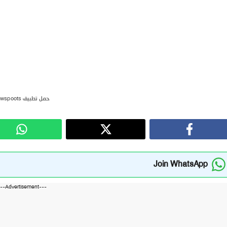
حمل تطبيق newspoots
Join WhatsApp
---Advertisement---