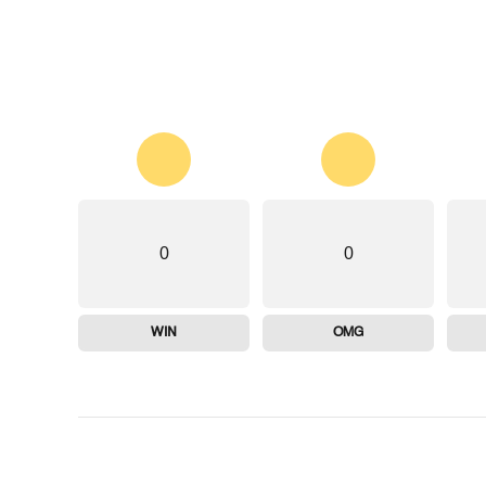
0
0
WIN
OMG