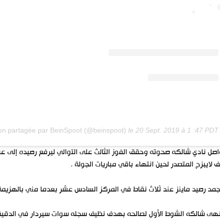
le
20 Sept. 2019 à 1 :47 PDT
صل نادي شالكه صحوته وحقق الفوز الثالث على التوالي ليرفع رصيده إلى عش
 لايبزج المتصدر لحين انتهاء باقي مباريات الجولة .
مد رصيد ماينز عند ثلاث نقاط في المركز السادس عشر بعدما مني بالهزيمة