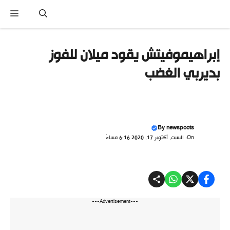
تقل
القائ
ى
محتوى
إبراهيموفيتش يقود ميلان للفوز
بديربي الغضب
By
newspoots
On: السبت, أكتوبر 17, 2020 6:16 مساءً
---Advertisement---