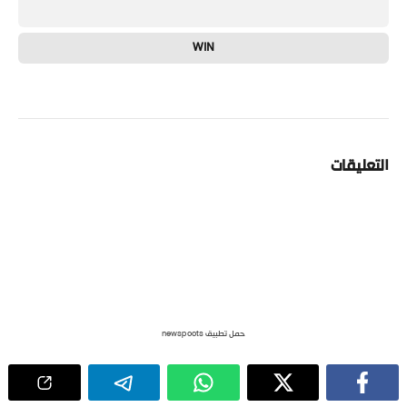
WIN
التعليقات
حمل تطبيق newspoots