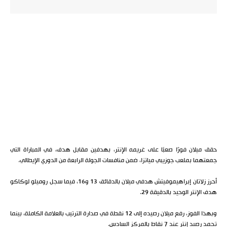
حقق ميلان فوزًا صعبًا على غريمه الإنتر، بهدفين مقابل هدف، في المباراة التي
جمعتهما بملعب جوزيبي مياتزا، ضمن منافسات الجولة الرابعة من الدوري الإيطالي.
أحرز زلاتان إبراهيموفيتش هدفي ميلان بالدقائق 13 و16، فيما سجل روميلو لوكاكو
هدف الإنتر الوحيد بالدقيقة 29.
وبهذا الفوز، رفع ميلان رصيده إلى 12 نقطة في صدارة الترتيب بالعلامة الكاملة، بينما
تجمد رصيد إنتر عند 7 نقاط بالمركز السادس.