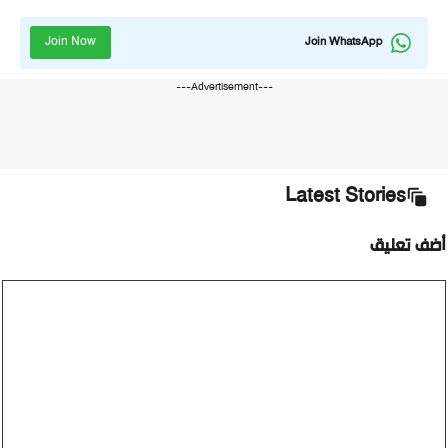
Join Now
Join WhatsApp
---Advertisement---
Latest Stories
ضف تعليق
ليق