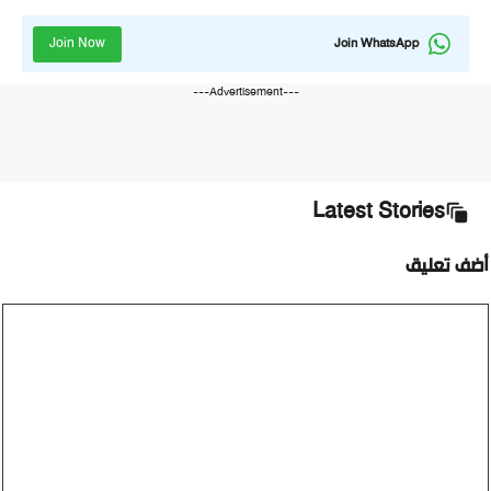
Join Now
Join WhatsApp
---Advertisement---
Latest Stories
ضف تعليق
ليق