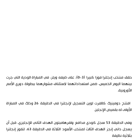
حقق منتخب إنجلترا فوزا كبيرا (3-0)، على ضيفه ويلز، في المباراة الودية التي جرت
بينهما اليوم الخميس، ضمن استعداداتهما لاستئناف مشوارهما ببطولة دوري الأمم
الأوروبية.
افتتح دومينيك كالفرت لوين التسجيل لإنجلترا في الدقيقة 26 وذلك في المباراة
الأولى له بقميص الإنجليز.
وفي الدقيقة 53 سجل كودي مدافع ولفرهامبتون الهدف الثاني للإنجليزي، قبل أن
يسجل داني إنجز الهدف الثالث لمنتخب الأسود الثلاثة في الدقيقة 63، لتفوز إنجلترا
بثلاثية نظيفة