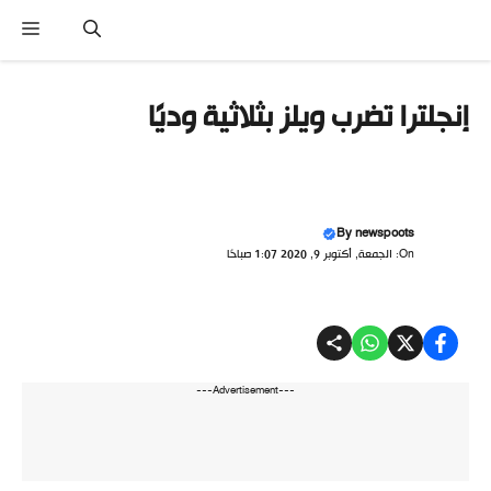
تقل
القائ
ى
محتوى
إنجلترا تضرب ويلز بثلاثية وديًا
By
newspoots
On: الجمعة, أكتوبر 9, 2020 1:07 صباحًا
---Advertisement---