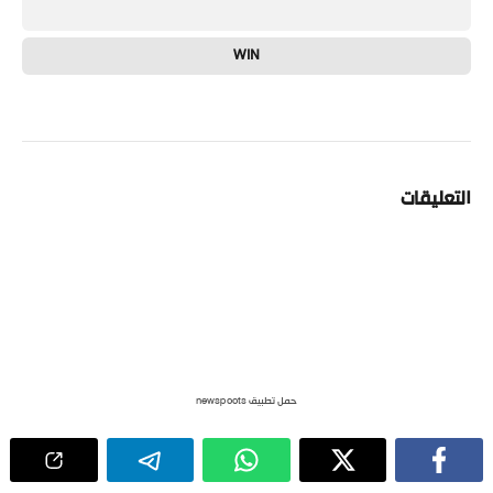
WIN
التعليقات
حمل تطبيق newspoots