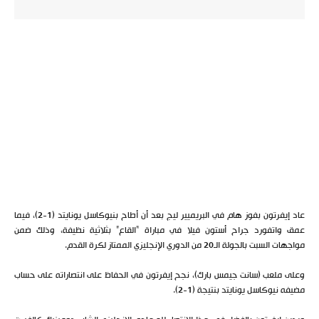
عاد إيفرتون بفوز هام في البريميير ليج بعد أن أطاح بنيوكاسل يونايتد (1-2)، فيما
عمق واتفورد جراح أستون فيلا في مباراة “القاع” بثلاثية نظيفة، وذلك ضمن
مواجهات السبت بالجولة الـ20 من الدوري الإنجليزي الممتاز لكرة القدم.
وعلى ملعب (سانت جيمس بارك)، نجح إيفرتون في الحفاظ على انتصاراته على حساب
مضيفه نيوكاسل يونايتد بنتيجة (1-2).