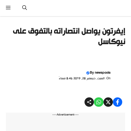
تقل
القائ
ى
محتوى
إيفرتون يواصل انتصاراته بالتفوق على
نيوكاسل
By
newspoots
On: السبت, ديسمبر 28, 2019 8:46 مساءً
---Advertisement---