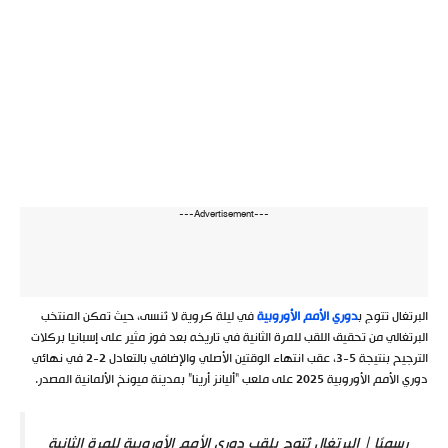
---Advertisement---
البرتغال تتوج ب
دوري الأمم الأوروبية
في ليلة كروية لا تُنسى، حيث تمكن المنتخب
البرتغالي من تحقيق اللقب للمرة الثانية في تاريخه بعد فوز مثير على إسبانيا بركلات
الترجيح بنتيجة 5-3، عقب انتهاء الوقتين الأصلي والإضافي بالتعادل 2-2 في نهائي
دوري الأمم الأوروبية 2025 على ملعب “أليانز أرينا” بمدينة ميونخ الألمانية المصدر.
رسميًا | البرتغال تُتوج بلقب دوري الأمم الأوروبية للمرة الثانية