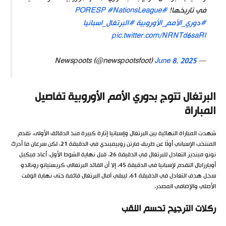
في تاريخها!
#PORESP
#NationsLeague
#دوري_الأمم_الأوروبية
#البرتغال_اسبانيا
pic.twitter.com/NRNTd6saRI
June 8, 2025
— Newspoots (@newspootsfoot)
البرتغال تتوج بدوري الأمم الأوروبية تفاصيل
المباراة
شهدت المباراة النهائية بين البرتغال وإسبانيا إثارة كبيرة منذ الدقائق الأولى. تقدم
المنتخب الإسباني أولًا عن طريق مارتن زوبيميندي في الدقيقة 21، لكن سرعان ما أدرك
نونو مينديز التعادل للبرتغال في الدقيقة 26. قبل نهاية الشوط الأول، أعاد ميكيل
أويارزابال التقدم لإسبانيا في الدقيقة 45، إلا أن القائد البرتغالي كريستيانو رونالدو
سجل هدف التعادل في الدقيقة 61، ليبقي آمال البرتغال قائمة حتى نهاية الوقت
الأصلي والإضافي المصدر.
ركلات الترجيح تحسم اللقب