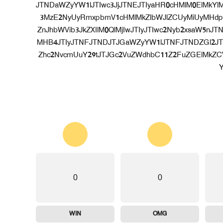
[vc_raw_html]JTNDaWZyYW1lJTIwc3JjJTNEJTIyaHR0cHMlM
3MzE2NyUyRmxpbmV1cHMlMkZlbWJlZCUyMiUyMHdpZH
ZnJhbWVib3JkZXIlM0QlMjIwJTIyJTIwc2Nyb2xsaW5n
MHB4JTIyJTNFJTNDJTJGaWZyYW1lJTNFJTNDZGl2JT
Zhc2NvcmUuY29tJTJGc2VuZWdhbC11Z2FuZGElMkZCV
Y
0
0
WIN
OMG