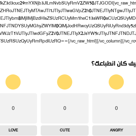
0ElMkYlMkZ3d3cuc29mYXNjb3JlLmNvbSUyRmV2ZW50JTJGODI
RoJTNEJTIyMTAwJTI1JTIyJTIwaGVpZ2h0JTNEJTIyNTgwJTIyJT
JTNEJTIybm8lMjIlMjBzdHlsZSUzRCUyMm1heC13aWR0aCUzQSUyMD
NFJTNDYSUyMGhyZWYlM0QlMjJodHRwcyUzQSUyRiUyRnd3dy5z
WJzT1ViJTIyJTIwdGFyZ2V0JTNEJTIyX2JsYW5rJTIyJTNFJTNDJT
SUzRSUzQyUyRmRpdiUzRQ==[/vc_raw_html][/vc_column][/vc_ro
ف كان انطباعك؟
0
0
0
LOVE
CUTE
ANGRY