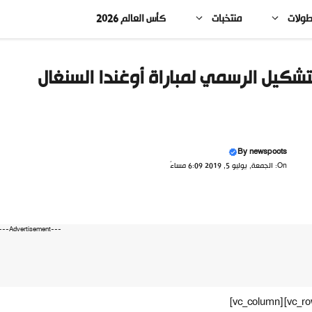
طولات
منتخبات
كأس العالم 2026
تشكيل الرسمي لمباراة أوغندا السنغال
By
newspoots
On: الجمعة, يوليو 5, 2019 6:09 مساءً
---Advertisement---
[vc_row][vc_column]