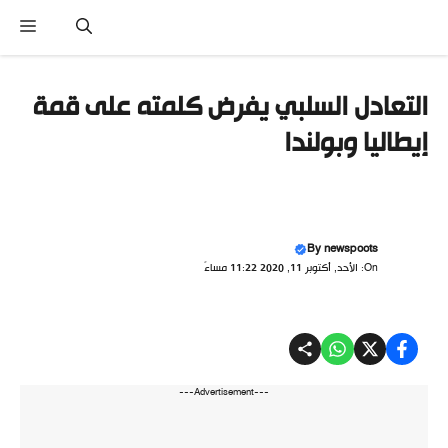
تقل
القائ
ى
محتوى
التعادل السلبي يفرض كلمته على قمة
إيطاليا وبولندا
By
newspoots
On: الأحد, أكتوبر 11, 2020 11:22 مساءً
---Advertisement---