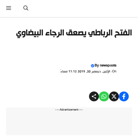
نتقل
القا
لى
لمحتوى
الفتح الرباطي يصعق الرجاء البيضاوي
By
newspoots
On: الإثنين, ديسمبر 30, 2019 11:12 مساءً
---Advertisement---