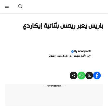
تقل
القائ
ى
محتوى
باريس يعبر ريمس بثنائية إيكاردي
By
newspoots
On: الأحد, سبتمبر 27, 2020 10:26 مساءً
---Advertisement---