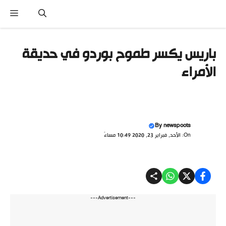
نتقل
القا
لى
لمحتوى
باريس يكسر طموح بوردو في حديقة
الأمراء
By
newspoots
On: الأحد, فبراير 23, 2020 10:49 مساءً
---Advertisement---