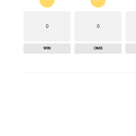
0
0
WIN
OMG