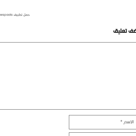
حمل تطبيق newspoots
ضف تعليق
ليق
اسم
بريد