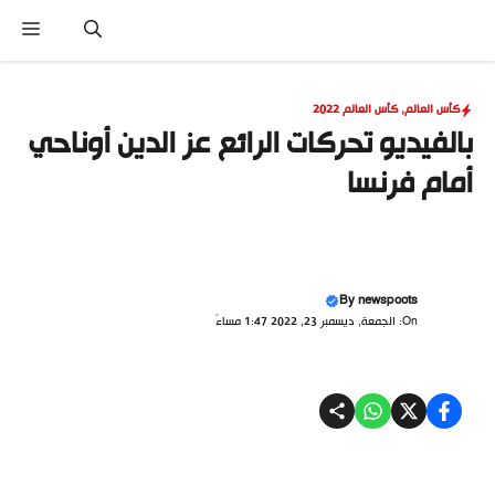
نتقل
القا
لى
لمحتوى
كأس العالم
,
كأس العالم 2022
بالفيديو تحركات الرائع عز الدين أوناحي
أمام فرنسا
By
newspoots
On: الجمعة, ديسمبر 23, 2022 1:47 مساءً