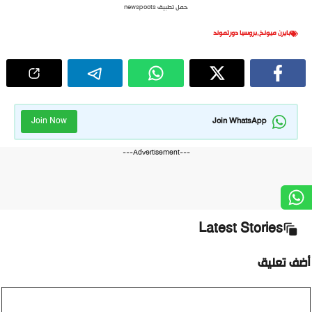
حمل تطبيق newspoots
بايرن ميونخ
,
بروسيا دورتموند
Join Now
Join WhatsApp
---Advertisement---
Latest Stories
أضف تعليق
تعليق