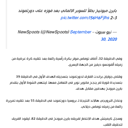
بايرن ميونيخ بطلاً للسوبر الالماني بعد فوزه على دورتموند
pic.twitter.com/t56H6Fjlhs
3-2
— نيو سبوت – NewSpoots (@NewSpoots)
September
30, 2020
وفي الدقيقة 32، أضاف توماس مولر بكرة رأسية رائعة بعد تلقيه كرة عرضية من
زميله ألفونسو ديفيز من الجهة اليسرى.
وقلص جوليان براندت الفارق لدورتموند بتسجيله الهدف الأول في الدقيقة 39
بتسديدة قوية لم ينجح مانوير نوير في التعامل معها. لينتهي الشوط الأول بتقدم
بايرن ميونخ بهدفين مقابل هدف.
وعادل النرويجي هالاند النتيجة لـ بروسيا دورتموند في الدقيقة 55 بعد تلقيه تمريرة
رائعة من زميله توماس ديلاني.
وسجل كيميتش هدف الانتصار لفريقه بايرن ميونخ في الدقيقة 82، ليقود الفريق
لتحقيق اللقب.