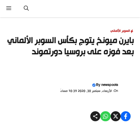
نتقل
القا
لى
لمحتوى
السوبر الألماني
بايرن ميونخ يتوج بكأس السوبر الألماني
بعد فوزه على بروسيا دورتموند
By
newspoots
On: الأربعاء, سبتمبر 30, 2020 10:39 مساءً