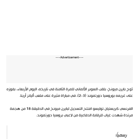
---Advertisement---
تُوج بايرن ميونخ، بلقب السوبر الألماني للمرة الثامنة في تاريخه، اليوم الأربعاء، بفوزه
على غريمه بوروسيا دورتموند (3-2)، في مباراة مثيرة على ملعب أليانز أرينا.
الفرنسي كريستيان توليسو افتتح التسجيل لبايرن ميونخ في الدقيقة 18 من هجمة
مرتدة شهدت غياب للرقابة الدفاعية من لاعبي بروسيا دورتموند.
رسمياً: