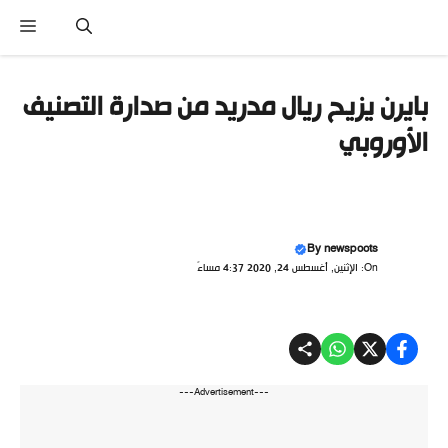
تقل
القائ
ى
محتوى
بايرن يزيح ريال مدريد من صدارة التصنيف
الأوروبي
By
newspoots
On: الإثنين, أغسطس 24, 2020 4:37 مساءً
---Advertisement---