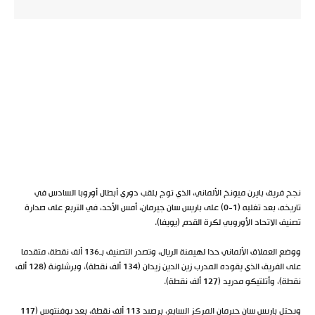
نجح فريق بايرن ميونخ الألماني، الذي توج بلقب دوري أبطال أوروبا السادس في
تاريخه، بعد تغلبه (1-0) على باريس سان جيرمان، أمس الأحد، في التربع على صدارة
تصنيف الاتحاد الأوروبي لكرة القدم (يويفا).
ووضع العملاق الألماني حدا لهيمنة الريال، وتصدر التصنيف بـ136 ألف نقطة، متقدما
على الفريق الذي يقوده المدرب زين الدين زيدان (134 ألف نقطة)، وبرشلونة (128 ألف
نقطة)، وأتلتيكو مدريد (127 ألف نقطة).
ويحتل باريس سان جيرمان المركز السابع، برصيد 113 ألف نقطة، بعد يوفنتوس (117