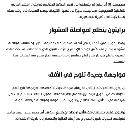
هجومية، إلا أن البلوز لم يتمكنوا من كسر الصلابة الدفاعية لبرايتون. افتقد الفريق
للفاعلية الهجومية، مما جعله عاجزًا عن تعديل النتيجة، ليودع البطولة في وقت مبكر
وسط خيبة أمل كبيرة لجماهيره.
برايتون يتطلع لمواصلة المشوار
بهذا الفوز الثمين، أكد برايتون أنه فريق قادر على مقارعة الكبار، إذ يسعى لمواصلة
مشواره بنجاح في كأس الاتحاد الإنجليزي. الأداء القوي الذي قدمه الفريق تحت قيادة
المدرب فابيان هورزلر يعزز آمال جماهيره في تحقيق إنجاز مميز في البطولة هذا
الموسم.
مواجهة جديدة تلوح في الأفق
لن يطول الانتظار حتى يلتقي الفريقان مجددًا، حيث ستجمعهما مواجهة قوية في
الجولة 25 من الدوري الإنجليزي الممتاز يوم الجمعة المقبل. يسعى تشيلسي للثأر من
هزيمته في الكأس، بينما يطمح برايتون لتكرار تفوقه ومواصلة عروضه القوية.
برايتون يقصي تشيلسي من كأس الاتحاد الإنجليزي
ويؤكد أنه خصم عنيد، بينما يواجه
تشيلسي تحديات كبيرة للخروج من أزمته الحالية والعودة إلى طريق الانتصارات.