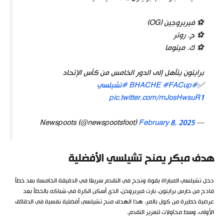
⚽️ فيربروجين (OG)
⚽️ ج. روتر
⚽️ ك. ميتوما
برايتون يتأهل إلى الدور الخامس من كأس الإتحاد
✅
#BHACHE
#FACup
#تشيلسي
pic.twitter.com/mJosHwsuR1
February 8, 2025
— Newspoots (@newspootsfoot)
هدف مبكر يمنح تشيلسي الأفضلية
دخل تشيلسي المباراة بقوة ونجح في التقدم سريعًا في الدقيقة الخامسة بعد خطأ
فادح من حارس برايتون، بارت فيربروخن، الذي أسكن الكرة في شباكه بالخطأ بعد
عرضية خطيرة من كول بالمر. هذا الهدف منح تشيلسي أفضلية نفسية في الدقائق
الأولى، وسط محاولات لتعزيز التقدم.