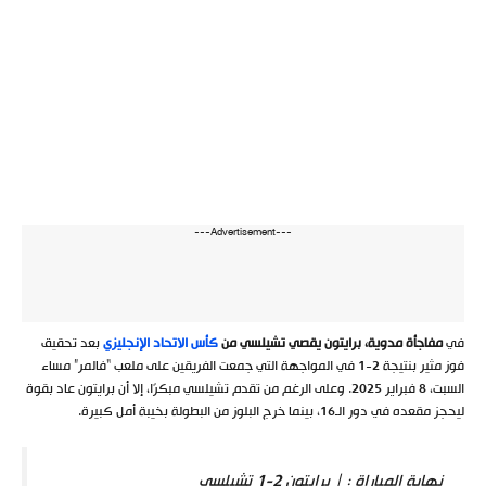
---Advertisement---
في
مفاجأة مدوية، برايتون يقصي تشيلسي من
كأس الاتحاد الإنجليزي
بعد تحقيق
فوز مثير بنتيجة 2-1 في المواجهة التي جمعت الفريقين على ملعب “فالمر” مساء
السبت، 8 فبراير 2025. وعلى الرغم من تقدم تشيلسي مبكرًا، إلا أن برايتون عاد بقوة
ليحجز مقعده في دور الـ16، بينما خرج البلوز من البطولة بخيبة أمل كبيرة.
نهاية المباراة : | برايتون 2-1 تشيلسي