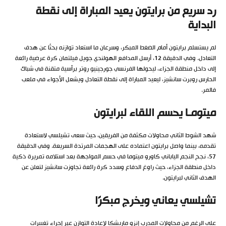
رد سريع من برايتون يعيد المباراة إلى نقطة
البداية
لم يستسلم برايتون أمام الضغط المبكر، وسرعان ما استعاد توازنه بحثًا عن هدف
التعادل. وفي الدقيقة 12، أرسل المدافع الهولندي جويل فيلتمان كرة عرضية رائعة
إلى داخل منطقة الجزاء، ليحولها الفرنسي جورجينيو روتر برأسية متقنة في شباك
الحارس روبرت سانشيز، ليعيد المباراة إلى نقطة التعادل ويشعل الأجواء في ملعب
فالمر.
ميتومـا يحسم اللقاء لبرايتون
شهد الشوط الثاني محاولات مكثفة من الفريقين، حيث سعى تشيلسي لاستعادة
تقدمه، بينما واصل برايتون اعتماده على الهجمات المرتدة السريعة. وفي الدقيقة
57، نجح النجم الياباني كاورو ميتوما في حسم المواجهة بعد استلامه تمريرة ذكية
داخل منطقة الجزاء، حيث راوغ الدفاع وسدد كرة رائعة تجاوزت سانشيز لتعلن عن
الهدف الثاني لبرايتون.
تشيلسي يعاني ويخرج مبكرًا
على الرغم من محاولات المدرب إنزو ماريشكا لإعادة التوازن عبر إجراء تغييرات