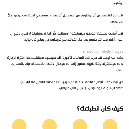
برشلونة.
كما تم الكشف عن أن برشلونة من المحتمل أن ينهي صفقة دي ليجت في يوليو بدلاً
من يونيو.
كما أفادت صحيفة “
موندو ديبورتيفو
” الإسبانية، بأن إدارة برشلونة لا تنوي دفع أي
أموال أكثر مما تم دفعه من أجل التعاقد مع فرينكي دي يونج في يناير.
Embed from Getty Images
وكان دي ليخت قد صرح في الساعات الأخيرة، أنه سيحديد مستقبله خلال فترة الإجازة،
وأنه سيستغرق وقتًا طويلا، مشيرًا إلى أنه سيختار الأفضل بالنسبة له ولن يلتفت إلى
المال.
دي ليخت جذب أنظار عمالقة الأندية في أوروبا، بعد أدائه المميز مع أياكس،
خاصة برشلونة، يوفنتوس، وباريس سان جيرمان.
كيف كان انطباعك؟