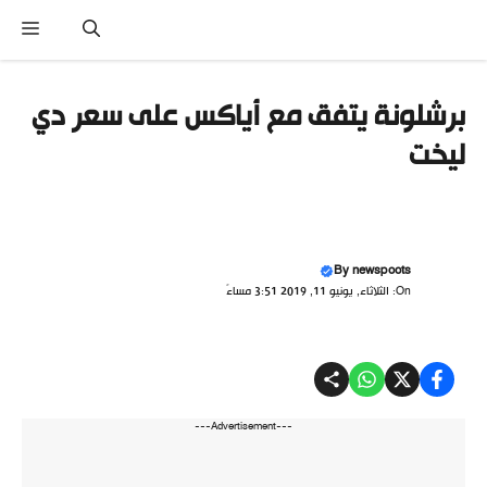
نتقل
القا
لى
لمحتوى
برشلونة يتفق مع أياكس على سعر دي
ليخت
By
newspoots
On: الثلاثاء, يونيو 11, 2019 3:51 مساءً
---Advertisement---