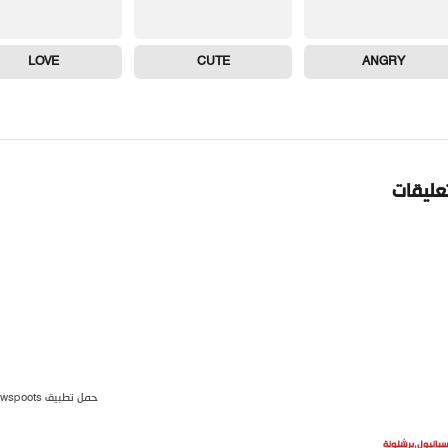
LOVE
CUTE
ANGRY
تعليقات
حمل تطبيق newspoots
سبانيول
,
برشلونة