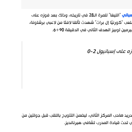
سباني
“الليغا” للمرة الـ28 في تاريخه، وذلك بعد فوزه على
اة التي أقيمت على ملعب “كورنيّا إل برات” شهدت تألقًا لافتًا من لاعبي برشلونة،
 على إسبانيول 2-0
ده إلى 85 نقطة، مبتعدًا بفارق 7 نقاط عن ريال مدريد صاحب المركز الثاني، ليضمن التتويج باللقب قبل جولتين من
 تحت قيادة المدرب تشافي هيرنانديز.