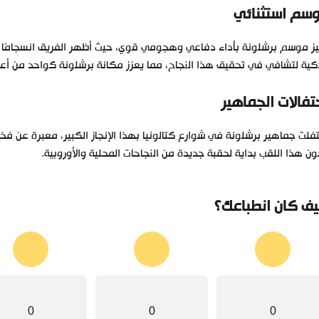
سم استثنائي
ز موسم برشلونة بأداء دفاعي وهجومي قوي، حيث أظهر الفريق انسجامًا كبي
كية لتشافي في تحقيق هذا النجاح، مما يعزز مكانة برشلونة كواحد من أعظ
تفالات الجماهير
فلت جماهير برشلونة في شوارع كتالونيا بهذا الإنجاز الكبير، معبرة عن فخ
ن هذا اللقب بداية لحقبة جديدة من النجاحات المحلية والأوروبية.
ف كان انطباعك؟
0
0
0