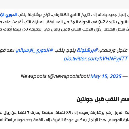
إنجاز جديد يضاف إلى تاريخ النادي الكتالوني، تُوّج برشلونة بلقب
الدوري الإ
إسبانيول بنتيجة 2-0 في الجولة الـ36 من المسابقة. المبار
جل الهدف الأول اللاعب الشاب لامين يامال في الدقيقة 53، بينما أضاف فيرمين لوبيز الهدف الثاني في الدقيقة 90+6.
عاجل ورسمي:
#برشلونة
يتوج بلقب
#الدوري_الإسباني
بعد فوزه
pic.twitter.com/hVHNPyjfTT
May 15, 2025
— Newspoots (@newspootsfoot)
م اللقب قبل جولتين
بهذا الفوز، رفع برشلونة رصي
ية الموسم. هذا الإنجاز يعكس عودة الفريق إلى القمة بعد موسم استثنائي