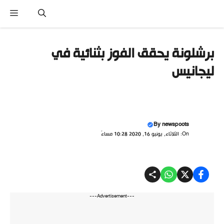
نتقل
القا
لى
لمحتوى
برشلونة يحقق الفوز بثنائية في
ليجانيس
By
newspoots
On: الثلاثاء, يونيو 16, 2020 10:28 مساءً
---Advertisement---