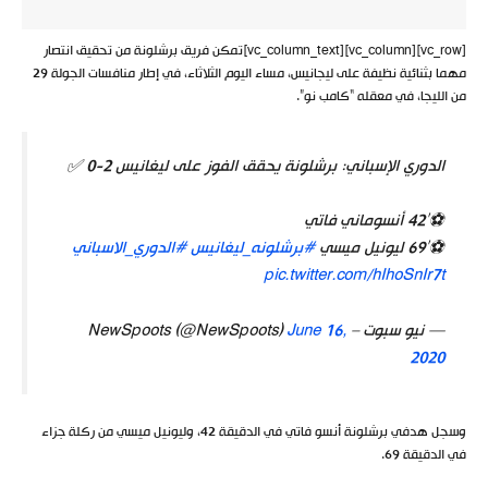
[vc_row][vc_column][vc_column_text]تمكن فريق برشلونة من تحقيق انتصار
مهما بثنائية نظيفة على ليجانيس، مساء اليوم الثلاثاء، في إطار منافسات الجولة 29
من الليجا، في معقله “كامب نو”.
الدوري الإسباني: برشلونة يحقق الفوز على ليغانيس 2-0 ✅
⚽️’42 أنسوماني فاتي
⚽️’69 ليونيل ميسي
#برشلونه_ليغانيس
#الدوري_الاسباني
pic.twitter.com/hIhoSnIr7t
— نيو سبوت – NewSpoots (@NewSpoots)
June 16,
2020
وسجل هدفي برشلونة أنسو فاتي في الدقيقة 42، وليونيل ميسي من ركلة جزاء
في الدقيقة 69.