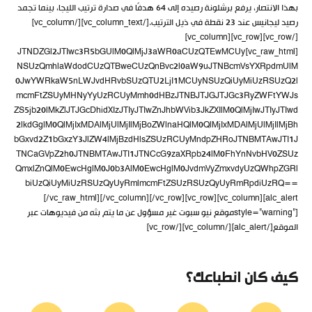
بهذا الانتصار، يرفع برشلونة رصيده إلى 64 هدفًا في صدارة ترتيب الليجا، بينما تجمد
رصيد ليجانيس عند 23 نقطة في ذيل الترتيب.[/vc_column_text][/vc_column]
[/vc_row][vc_row][vc_column]
[vc_raw_html]JTNDZGl2JTIwc3R5bGUlM0QlMjJ3aWR0aCUzQTEwMCUy
NSUzQmhlaWdodCUzQTBweCUzQnBvc2l0aW9uJTNBcmVsYXRpdmUlM
0JwYWRkaW5nLWJvdHRvbSUzQTU2LjI1MCUyNSUzQiUyMiUzRSUzQ2l
mcmFtZSUyMHNyYyUzRCUyMmh0dHBzJTNBJTJGJTJGc3RyZWFtYWJs
ZS5jb20lMkZlJTJGcDhidXIzJTIyJTIwZnJhbWVib3JkZXIlM0QlMjIwJTIyJTIwd
2lkdGglM0QlMjIxMDAlMjUlMjIlMjBoZWlnaHQlM0QlMjIxMDAlMjUlMjIlMjBh
bGxvd2Z1bGxzY3JlZW4lMjBzdHlsZSUzRCUyMndpZHRoJTNBMTAwJTI1J
TNCaGVpZ2h0JTNBMTAwJTI1JTNCcG9zaXRpb24lM0FhYnNvbHV0ZSUz
QmxlZnQlM0EwcHglM0J0b3AlM0EwcHglM0JvdmVyZmxvdyUzQWhpZGRl
biUzQiUyMiUzRSUzQyUyRmlmcmFtZSUzRSUzQyUyRmRpdiUzRQ==
[/vc_raw_html][/vc_column][/vc_row][vc_row][vc_column][alc_alert
style=”warning”]موقع نيو سبوت غير مسؤول عن ما يتم بثه من فيديوهات عبر
الموقع[/alc_alert][/vc_column][/vc_row]
كيف كان انطباعك؟