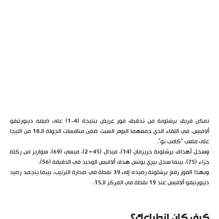
تمكن فريق برشلونة من تحقيق فوز عريض بنتيجة (4-1) على ضيفه ديبورتيفو
ألافيس، في اللقاء الذي جمعهما اليوم السبت ضمن منافسات الجولة الـ18 من الليجا
على ملعب “كامب نو”.
وسجل أهداف برشلونة جريزمان (14)، فيدال (45+2)، ميسي (69)، سواريز من ركلة
جزاء (75)، بينما سجل بيري بونس هدف ألافيس الوحيد في الدقيقة (56).
وبهذا الفوز رفع برشلونة رصيده إلى 39 نقطة في صدارة الترتيب، بينما يتجمد رصيد
ديبورتيفو ألافيس عند 19 نقطة في المركز الـ15.
كيف كان انطباعك؟