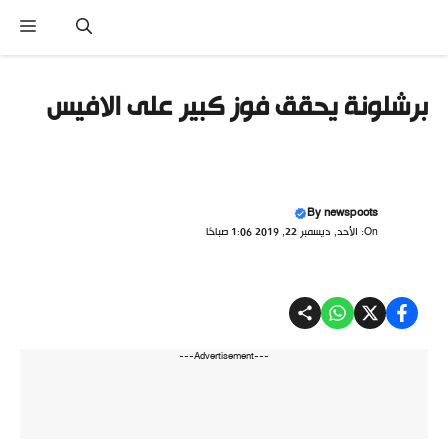
نتقل
القا
لى
لمحتوى
برشلونة يحقق فوز كبير على الافيس
By
newspoots
On: الأحد, ديسمبر 22, 2019 1:06 صباحًا
---Advertisement---