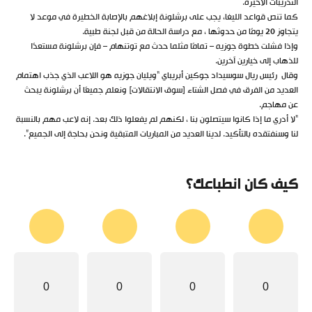
التدريبات الأخيرة.
كما تنص قواعد الليغا، يجب على برشلونة إبلاغهم بالإصابة الخطيرة في موعد لا
يتجاوز 20 يومًا من حدوثها ، مع دراسة الحالة من قبل لجنة طبية.
وإذا فشلت خطوة جوزيه – تمامًا مثلما حدث مع توتنهام – فإن برشلونة مستعدًا
للذهاب إلى خيارين آخرين.
وقال رئيس ريال سوسيداد جوكين أبريباي “ويليان جوزيه هو اللاعب الذي جذب اهتمام
العديد من الفرق في فصل الشتاء [سوق الانتقالات] ونعلم جميعًا أن برشلونة يبحث
عن مهاجم.
“لا أدري ما إذا كانوا سيتصلون بنا ، لكنهم لم يفعلوا ذلك بعد. إنه لاعب مهم بالنسبة
لنا وسنفتقده بالتأكيد. لدينا العديد من المباريات المتبقية ونحن بحاجة إلى الجميع”.
كيف كان انطباعك؟
0
0
0
0