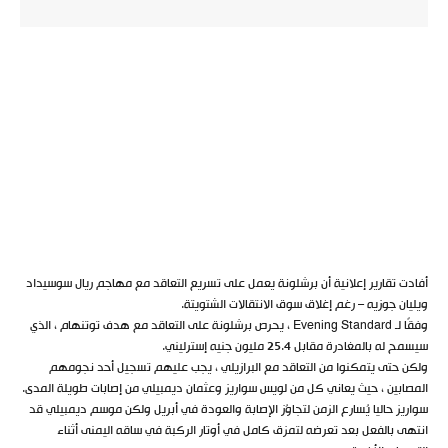
أفادت تقارير إعلانية أن برشلونة يعمل على تسريع التعاقد مع مهاجم ريال سوسيداد
ويليان جوزيه – رغم إغلاق سوق الانتقالات الشتويتة.
وفقًا لـ Evening Standard ، يحرص برشلونة على التعاقد مع هدف توتنهام ، الذي
سيسمح له بالمغادرة مقابل 25.4 مليون جنيه إسترليني.
ولكن حتى يتمكنوا من التعاقد مع البرازيلي ، يجب عليهم تسجيل أحد نجومهم
المصابين ، حيث يعاني كل من لويس سواريز وعثمان ديمبيلي من إصابات طويلة المدى.
سواريز حاليا يُسارع الزمن لتجاوُز الإصابة والعودة في أبريل ولكن موسم ديمبيلي قد
انتهى بالفعل بعد تعرضه لتمزق كامل في أوتار الركبة في ساقه اليمنى أثناء