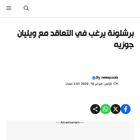
نتقل
القا
لى
لمحتوى
برشلونة يرغب في التعاقد مع ويليان
جوزيه
By
newspoots
On: الإثنين, فبراير 10, 2020 3:01 مساءً
---Advertisement---