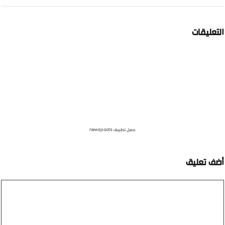
لتعليقات
حمل تطبيق newspoots
ضف تعليق
عليق