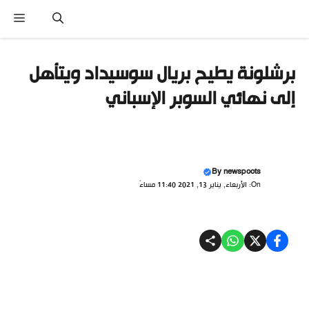
نتقل
القا
لى
لمحتوى
برشلونة يطيح بريال سوسيداد ويتأهل
إلى نهائي السوبر الإسباني
By
newspoots
On: الأربعاء, يناير 13, 2021 11:40 مساءً