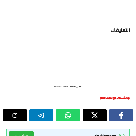
التعليقات
حمل تطبيق newspoots
تشيلسي
,
وولفرهامبتون