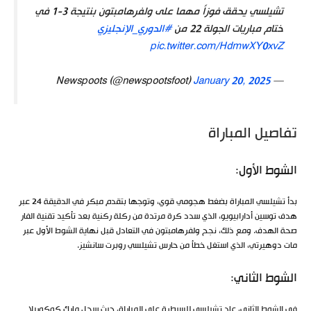
تشيلسي يحقق فوزاً مهما على ولفرهامبتون بنتيجة 3-1 في
ختام مباريات الجولة 22 من
#الدوري_الإنجليزي
pic.twitter.com/HdmwXY0xvZ
January 20, 2025
— Newspoots (@newspootsfoot)
تفاصيل المباراة
الشوط الأول:
بدأ تشيلسي المباراة بضغط هجومي قوي، وتوجها بتقدم مبكر في الدقيقة 24 عبر
هدف توسين أدارابيويو، الذي سدد كرة مرتدة من ركلة ركنية بعد تأكيد تقنية الفار
صحة الهدف. ومع ذلك، نجح ولفرهامبتون في التعادل قبل نهاية الشوط الأول عبر
مات دوهيرتي، الذي استغل خطأ من حارس تشيلسي روبرت سانشيز.
الشوط الثاني:
في الشوط الثاني، عاد تشيلسي للسيطرة على المباراة، حيث سجل مارك كوكوريلا