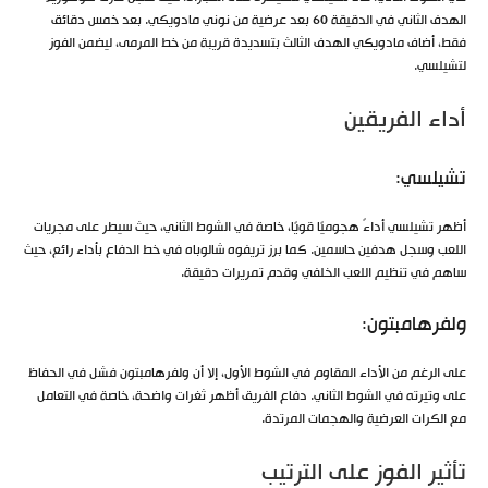
الهدف الثاني في الدقيقة 60 بعد عرضية من نوني مادويكي. بعد خمس دقائق
فقط، أضاف مادويكي الهدف الثالث بتسديدة قريبة من خط المرمى، ليضمن الفوز
لتشيلسي.
أداء الفريقين
تشيلسي:
أظهر تشيلسي أداءً هجوميًا قويًا، خاصة في الشوط الثاني، حيث سيطر على مجريات
اللعب وسجل هدفين حاسمين. كما برز تريفوه شالوباه في خط الدفاع بأداء رائع، حيث
ساهم في تنظيم اللعب الخلفي وقدم تمريرات دقيقة.
ولفرهامبتون:
على الرغم من الأداء المقاوم في الشوط الأول، إلا أن ولفرهامبتون فشل في الحفاظ
على وتيرته في الشوط الثاني. دفاع الفريق أظهر ثغرات واضحة، خاصة في التعامل
مع الكرات العرضية والهجمات المرتدة.
تأثير الفوز على الترتيب