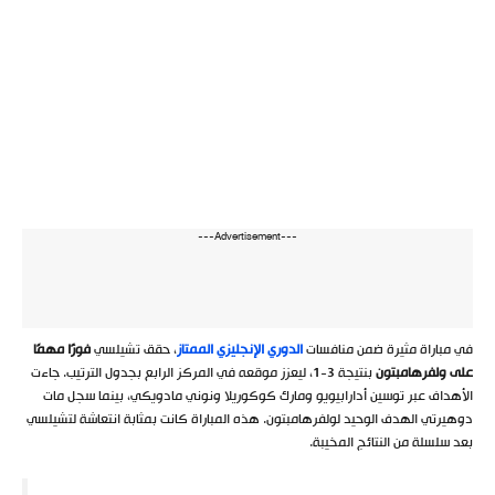
---Advertisement---
في مباراة مثيرة ضمن منافسات
الدوري الإنجليزي الممتاز
، حقق تشيلسي
فوزًا مهمًا
على ولفرهامبتون
بنتيجة 3-1، ليعزز موقعه في المركز الرابع بجدول الترتيب. جاءت
الأهداف عبر توسين أدارابيويو ومارك كوكوريلا ونوني مادويكي، بينما سجل مات
دوهيرتي الهدف الوحيد لولفرهامبتون. هذه المباراة كانت بمثابة انتعاشة لتشيلسي
بعد سلسلة من النتائج المخيبة.