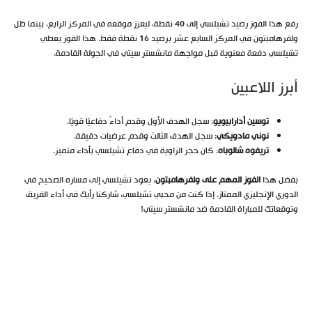
رفع هذا الفوز رصيد تشيلسي إلى 40 نقطة، ليعزز موقعه في المركز الرابع، بينما ظل
ولفرهامبتون في المركز السابع عشر برصيد 16 نقطة فقط. هذا الفوز يعطي
تشيلسي دفعة معنوية قبل مواجهة مانشستر سيتي في الجولة القادمة.
أبرز اللاعبين
توسين أدارابيويو
: سجل الهدف الأول وقدم أداءً دفاعيًا قويًا.
نوني مادويكي
: سجل الهدف الثالث وقدم عرضيات دقيقة.
تريفوه شالوباه
: كان حجر الزاوية في دفاع تشيلسي بأداء متميز.
بفضل هذا
الفوز المهم على ولفرهامبتون
، يعود تشيلسي إلى مساره الصحيح في
الدوري الإنجليزي الممتاز. إذا كنت من محبي تشيلسي، شاركنا رأيك في أداء الفريق
وتوقعاتك للمباراة القادمة ضد مانشستر سيتي!