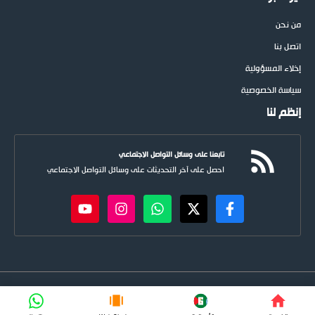
من نحن
اتصل بنا
إخلاء المسؤولية
سياسة الخصوصية
إنظم لنا
تابعنا على وسائل التواصل الاجتماعي
احصل على آخر التحديثات على وسائل التواصل الاجتماعي
newspoots.com • جميع الحقوق © محفوظة لموقع
نيوسبوت
FIFA