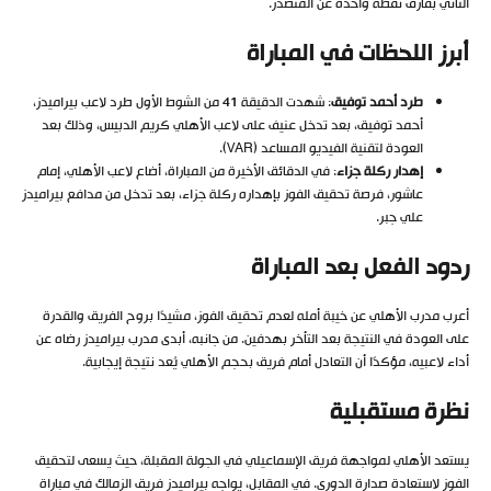
الثاني بفارق نقطة واحدة عن المتصدر.
أبرز اللحظات في المباراة
طرد أحمد توفيق
: شهدت الدقيقة 41 من الشوط الأول طرد لاعب بيراميدز،
أحمد توفيق، بعد تدخل عنيف على لاعب الأهلي كريم الدبيس، وذلك بعد
العودة لتقنية الفيديو المساعد (VAR).
إهدار ركلة جزاء
: في الدقائق الأخيرة من المباراة، أضاع لاعب الأهلي، إمام
عاشور، فرصة تحقيق الفوز بإهداره ركلة جزاء، بعد تدخل من مدافع بيراميدز
علي جبر.
ردود الفعل بعد المباراة
أعرب مدرب الأهلي عن خيبة أمله لعدم تحقيق الفوز، مشيدًا بروح الفريق والقدرة
على العودة في النتيجة بعد التأخر بهدفين. من جانبه، أبدى مدرب بيراميدز رضاه عن
أداء لاعبيه، مؤكدًا أن التعادل أمام فريق بحجم الأهلي يُعد نتيجة إيجابية.
نظرة مستقبلية
يستعد الأهلي لمواجهة فريق الإسماعيلي في الجولة المقبلة، حيث يسعى لتحقيق
الفوز لاستعادة صدارة الدوري. في المقابل، يواجه بيراميدز فريق الزمالك في مباراة