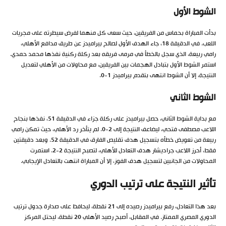
الشوط الأول
بدأت المباراة بحماس من الفريقين، حيث سعى كل منهما لفرض سيطرته على مجريات
اللعب. في الدقيقة 18، جاء الهدف الأول لصالح بيراميدز عن طريق مدافع الأهلي،
رامي ربيعة، الذي سجل بالخطأ في مرمى فريقه بعد ركلة ركنية نفذها محمد حمدي.
استمر الشوط الأول بتبادل الهجمات بين الفريقين، مع محاولات من الأهلي لتعديل
النتيجة، إلا أن الشوط انتهى بتقدم بيراميدز 1-0.
الشوط الثاني
مع بداية الشوط الثاني، حصل بيراميدز على ركلة جزاء في الدقيقة 51، نفذها بنجاح
اللاعب مصطفى فتحي، ليضاعف النتيجة إلى 2-0. لم يتأخر رد الأهلي، حيث تمكن رامي
ربيعة من تعويض خطأه بتسجيل هدف تقليص الفارق في الدقيقة 52. وبعد دقيقتين
فقط، أحرز اللاعب جراديشار هدف التعادل للأهلي، لتصبح النتيجة 2-2. استمرت
المحاولات من الجانبين لتسجيل هدف الفوز، إلا أن المباراة انتهت بالتعادل الإيجابي.
تأثير النتيجة على ترتيب الدوري
بعد هذا التعادل، رفع بيراميدز رصيده إلى 21 نقطة، ليحافظ على صدارة جدول ترتيب
الدوري المصري الممتاز. في المقابل، أصبح رصيد الأهلي 20 نقطة، ليحتل المركز