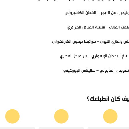
يديب من النيجر – القطن الكاميروني
لعب المالي – شبيبة القبائل الجزائري
ي بنغازي الليبي – موتيما بيمبي الكونغولي
ينغ أبيدجان الإيفواري – بيراميدز المصري
غويدي الغابوني – ساليتاس البوركيني
ف كان انطباعك؟