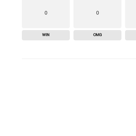
0
0
WIN
OMG