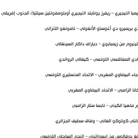
يمبا النيجيري – ريفرز يونايتد النيجيري أوبلومفونتين سيلتيك الجنوب إفريقي
ي بريميرو دي أغوستو الأنغولي – نامونغو التنزاني
تينيوم من زيمبابوي – دياراف داكار السينغالي
ادي الصفاقسي التونسي – كيغالي الرواندي
جاء البيضاوي المغربي – الاتحاد المنستيري التونسي
انا الزامبي – الاتحاد البيضاوي المغربي
 ماهيا الكيني – نابسا ستار الزامبي
نتي كوتوكو الغاني – وفاق سطيف الجزائري
غ بوفالوس من إيسواتيني – النجم الساحلي التونسي