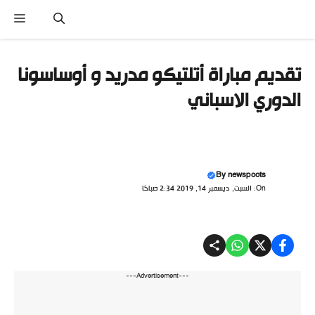
نتقل
القا
لى
لمحتوى
تقديم مباراة أتلتيكو مدريد و أوساسونا
الدوري الاسباني
By
newspoots
On: السبت, ديسمبر 14, 2019 2:34 صباحًا
---Advertisement---