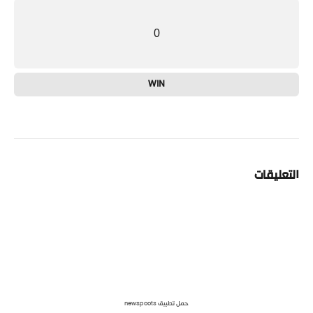
0
WIN
التعليقات
حمل تطبيق newspoots