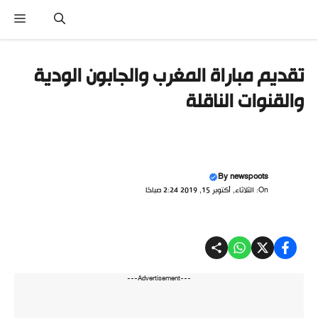
نتقل
القا
لى
لمحتوى
تقديم مباراة المغرب والجابون الودية
والقنوات الناقلة
By
newspoots
On: الثلاثاء, أكتوبر 15, 2019 2:24 صباحًا
---Advertisement---