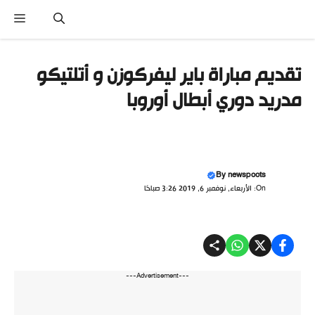
نتقل
القا
لى
لمحتوى
تقديم مباراة باير ليفركوزن و أتلتيكو
مدريد دوري أبطال أوروبا
By
newspoots
On: الأربعاء, نوفمبر 6, 2019 3:26 صباحًا
---Advertisement---