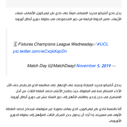
يحل نادي أتلتيكو مدريد الاسباني ضيفًا على نادي باير ليفركوزن الألماني، مساء
الأربعاء، ضمن الجولة الرابعة من دور المجموعات في بطولة دوري أبطال أوروبا.
🗓 Fixtures Champions League Wednesday✅
#UCL
pic.twitter.com/wCxqkXopDn
November 5, 2019
— Match Day (@MatchDaay)
يدخل أتلتيكو مدريد المباراة وعينه على الإجهاز على منافسه الذي لم يقدم حتى الآن
الأداء المنتظر منه في البطولة، حيث يطمح الأتلتي لحصد النقاط الثلاث، من أجل
الاستمرار في حجز إحدى بطاقتي التأهل إلى دور الستة عشر من دوري أبطال أوروبا.
أما بالنسبة لنادي باير ليفركوزن، الذي يعاني بصورة غير متوقعة، فيحتاج لحصد النقطة
الأولى في مسيرته، إذا أراد أن يحاول حجز المركز الثالث، المؤهل إلى بطولة الدوري
الأوروبي.