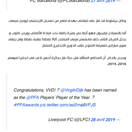
27 avril 2019
— FC Barcelona (@FCBarcelona)
وكان برشلونة قد فاز على ليفانتي بهدف لصفر من تسجيل الارجنتيني ليونيل ميسي.
أما بالنسبة ل ليفربول فهو أيضا يمر بفترة رائعة تحت قيادة الألماني يورجن كلوب و
يحتل المركز التاني خلف مانشستر سيتي المتصدر (92 نقطة) بفارق نقطة ولم يتبقى
سوى مباراتين لمعرفة المتوج بلقب الدوري الانجليزي الممتاز.
ويجدر بالذكر أن المدافع المتألق فان ديك فاز بجائزة أحسن لاعب في انجلترا لموسم
2018-2019.
Congratulations, VVD! ?
@VirgilvDijk
has been named
as the
@PFA
Players’ Player of the Year. ?
#PFAawards
pic.twitter.com/asSm60VFJS
28 avril 2019
— Liverpool FC (@LFC)