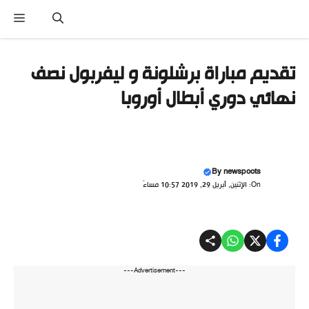
نتقل
القا
لى
لمحتوى
تقديم مباراة برشلونة و ليفربول نصف
نهائي دوري أبطال أوروبا
By
newspoots
On: الإثنين, أبريل 29, 2019 10:57 مساءً
---Advertisement---