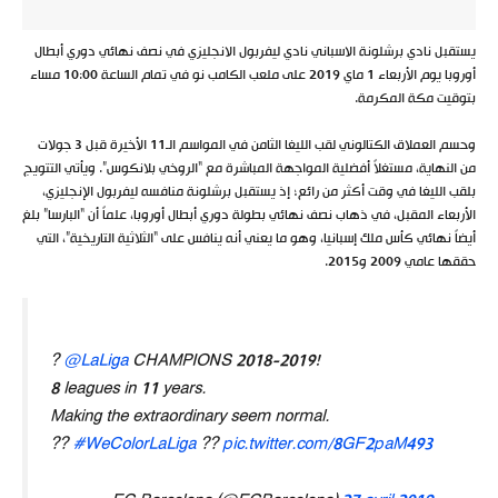
يستقبل نادي برشلونة الاسباني نادي ليفربول الانجليزي في نصف نهائي دوري أبطال
أوروبا يوم الأربعاء 1 ماي 2019 على ملعب الكامب نو في تمام الساعة 10:00 مساء
بتوقيت مكة المكرمة.
وحسم العملاق الكتالوني لقب الليغا الثامن في المواسم الـ11 الأخيرة قبل 3 جولات
من النهاية، مستغلاً أفضلية المواجهة المباشرة مع “الروخي بلانكوس”. ويأتي التتويج
بلقب الليغا في وقت أكثر من رائع؛ إذ يستقبل برشلونة منافسه ليفربول الإنجليزي،
الأربعاء المقبل، في ذهاب نصف نهائي بطولة دوري أبطال أوروبا، علماً أن “البارسا” بلغ
أيضاً نهائي كأس ملك إسبانيا، وهو ما يعني أنه ينافس على “الثلاثية التاريخية”، التي
حققها عامي 2009 و2015.
?
@LaLiga
CHAMPIONS 2018-2019!
8 leagues in 11 years.
Making the extraordinary seem normal.
??
#WeColorLaLiga
??
pic.twitter.com/8GF2paM493