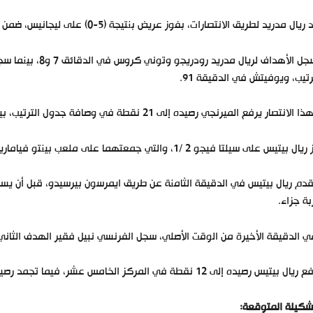
يال مدريد لطريق الانتصارات، بفوز عريض بنتيجة (5-0) على ليجانيس، ضمن منافسات الجولة الـ11 من الليجا.
رتيب، ويوفيتش في الدقيقة 91.
انتصار يرفع الميرنجي رصيده إلى 21 نقطة في وصافة جدول الترتيب، بينما يتجمد رصيد ليجانيس عند 5 نقاط في المركز الأخير.
بيتيس على سيلتا فيجو 2 /1، والتي جمعتهما على ملعب بينتو فيامارين، ضمن منافسات الجولة الـ11 من الدوري الإسباني.
ة جزاء.
 الدقيقة الأخيرة من الوقت الأصلي، سجل الفرنسي نبيل فقير الهدف الثاني لب
بيتيس رصيده إلى 12 نقطة في المركز الخامس عشر، فيما تجمد رصيد سيلتا فيجو عند تسع نقاط في المركز الثامن عشر.
شكيلة المتوقعة: