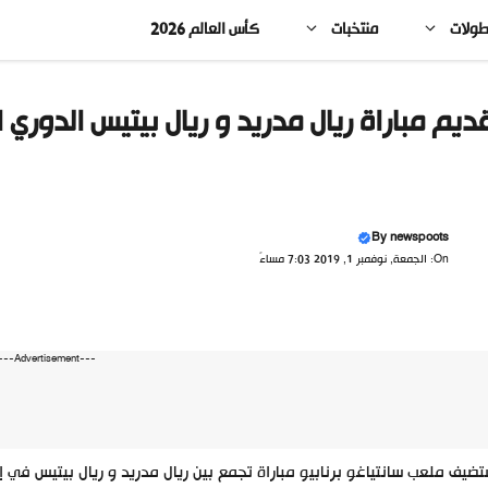
طولات
منتخبات
كأس العالم 2026
ديم مباراة ريال مدريد و ريال بيتيس الدوري 
By
newspoots
On: الجمعة, نوفمبر 1, 2019 7:03 مساءً
---Advertisement---
يف ملعب سانتياغو برنابيو مباراة تجمع بين ريال مدريد و ريال بيتيس في إطار الجولة 12 من الدوري الإسباني يوم ال