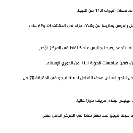
وسجل الأهداف لريال مدريد رودريجو وتوني كروس في الدقائق 7 و8، بينما سجل راموس وبنزيما من ركلات جزاء في الدقائق 24 و69 على
وتقدم ريال بيتيس في الدقيقة الثامنة عن طريق ايمرسون بيرسيدو، قبل أن يسجل اياجو اسباس هدف التعادل لسيلتا فيجو في الدقيقة 70 من
يتيس ليمنح فريقه فوزًا غاليًا.