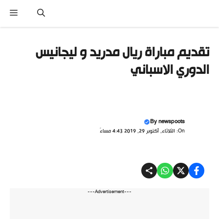
نتقل
القا
لى
لمحتوى
تقديم مباراة ريال مدريد و ليجانيس
الدوري الاسباني
By
newspoots
On: الثلاثاء, أكتوبر 29, 2019 4:43 مساءً
---Advertisement---