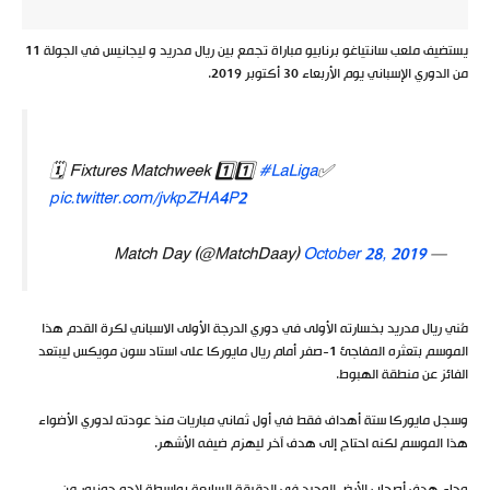
يستضيف ملعب سانتياغو برنابيو مباراة تجمع بين ريال مدريد و ليجانيس في الجولة 11
من الدوري الإسباني يوم الأربعاء 30 أكتوبر 2019.
🗓 Fixtures Matchweek 1️⃣1️⃣
#LaLiga
✅
pic.twitter.com/jvkpZHA4P2
October 28, 2019
— Match Day (@MatchDaay)
مُني ريال مدريد بخسارته الأولى في دوري الدرجة الأولى الاسباني لكرة القدم هذا
الموسم بتعثره المفاجئ 1-صفر أمام ريال مايوركا على استاد سون مويكس ليبتعد
الفائز عن منطقة الهبوط.
وسجل مايوركا ستة أهداف فقط في أول ثماني مباريات منذ عودته لدوري الأضواء
هذا الموسم لكنه احتاج إلى هدف آخر ليهزم ضيفه الأشهر.
وجاء هدف أصحاب الأرض الوحيد في الدقيقة السابعة بواسطة لاجو جونيور من