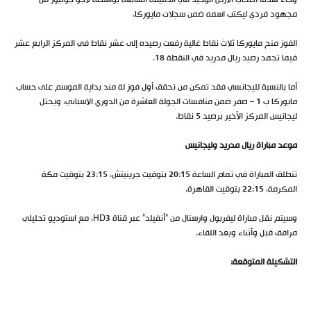
مجهود فردي ليكتب اسمه ضمن سجلات مايوركا.
الفوز منح مايوركا ثلاث نقاط غالية رفعت رصيده إلى عشر نقاط في المركز الرابع عشر
فيما تجمد رصيد ريال مدريد في النقطة 18.
أما بالنسبة لليجانسي فقد تمكن من تحقق أول فوز لة مند بداية الموسم على حساب
مايوركا ب 1 – صفر ضمن منافسات الجولة العاشرة من الدوري الاسباني، ويحتل
ليجانيس المركز الأخير برصيد 5 نقاط.
موعد مباراة ريال مدريد وليجانيس
تنطلق المباراة في تمام الساعة 20:15 بتوقيت جرينيتش، 23:15 بتوقيت مكة
المكرمة، 22:15 بتوقيت القاهرة.
وسيتم نقل مباراة ليفربول وارسنال من “أنفيلد” عبر قناة HD3، مع استوديو تحليلي
مرافق قبل وأثناء وبعد اللقاء.
التشكيلة المتوقعة: