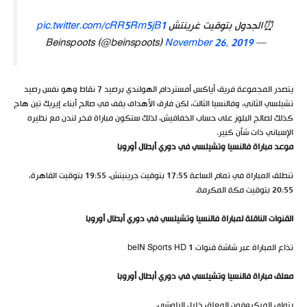
⏰الجدول بتوقيت غرينتش
pic.twitter.com/cRR5Rm5jB1
November 26, 2019
— Beinspoots (@beinspoots)
يتصدر المجموعة فريق أياكس أمستردام الهولندي برصيد 7 نقاط وهو نفس رصيد
تشيلسي الثاني، وفالنسيا الثالث، لكن فارق الأهداف يقف في صالح أبناء إيريك تين هاج
كذلك لصالج البلوز على حساب الخفافيش، لذلك ستكون مباراة فخر لندن مع نظيره
الإسباني ذات شأن كبير.
موعد مباراة فالنسيا وتشيلسي في دوري أبطال أوروبا
تنطلق المباراة في تمام الساعة 17:55 بتوقيت جرينيتش، 19:55 بتوقيت القاهرة،
20:55 بتوقيت مكة المكرمة.
القنوات الناقلة لمباراة فالنسيا وتشيلسي في دوري أبطال أوروبا
تذاع المباراة عبر شاشة قنوات beIN Sports HD 1
معلق مباراة فالنسيا وتشيلسي في دوري أبطال أوروبا
يتولى الميكروفون المعلق خليل البلوشي.