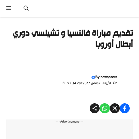
نتقل
القا
لى
لمحتوى
تقديم مباراة فالنسيا و تشيلسي دوري
أبطال أوروبا
By
newspoots
On: الأربعاء, نوفمبر 27, 2019 2:34 صباحًا
---Advertisement---