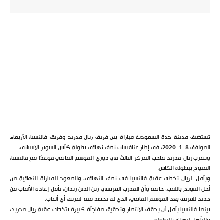
تستضيف مدينة جدة السعودية مباراة بين فريق ريال مدريد وفريق فالنسيا، الأربعاء
الموافق 8-1-2020، في إطار منافسات نصف نهائي بطولة كأس السوبر الإسباني.
ويضرب ريال مدريد صاحب المركز الثالث في دوري الموسم الماضي موعدًا مع فالنسيا،
المتوج ببطولة الكأس.
ويأمل الريال تخطي عقبة فالنسيا في نصف النهائي، والصعود للمباراة النهائية من
أجل التتويج باللقب، خاصة وأن المدرب الفرنسي زين الدين زيدان، يأمل إعادة الألقاب من
جديد للفريق بعد الموسم الماضي، الذي لم يحصد فيه الفريق أي ألقاب.
بينما فالنسيا يأمل أن يحقق الانتصار وتحقيق مفاجأة كبيرة بتخطي عقبة ريال مدريد،
والتأهل لنهائي البطولة.