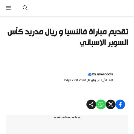
نتقل
القا
لى
لمحتوى
تقديم مباراة فالنسيا و ريال مدريد كأس
السوبر الاسباني
By
newspoots
On: الأربعاء, يناير 8, 2020 2:00 صباحًا
---Advertisement---