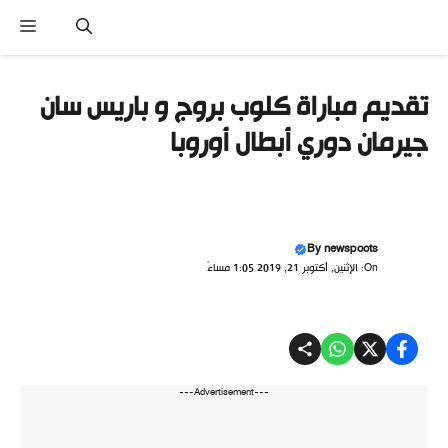
نتقل
القا
لى
لمحتوى
تقديم مباراة كلوب بروج و باريس سان
جيرمان دوري أبطال أوروبا
By
newspoots
On: الإثنين, أكتوبر 21, 2019 1:05 مساءً
---Advertisement---