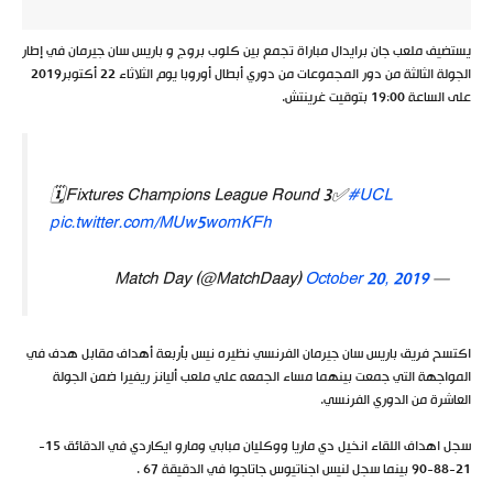
يستضيف ملعب جان برايدال مباراة تجمع بين كلوب بروج و باريس سان جيرمان في إطار
الجولة الثالثة من دور المجموعات من دوري أبطال أوروبا يوم الثلاثاء 22 أكتوبر2019
على الساعة 19:00 بتوقيت غرينتش.
🗓Fixtures Champions League Round 3✅
#UCL
pic.twitter.com/MUw5womKFh
October 20, 2019
— Match Day (@MatchDaay)
اكتسح فريق باريس سان جيرمان الفرنسي نظيره نيس بأربعة أهداف مقابل هدف في
المواجهة التي جمعت بينهما مساء الجمعه علي ملعب أليانز ريفيرا ضمن الجولة
العاشرة من الدوري الفرنسي.
سجل اهداف اللقاء انخيل دي ماريا ووكليان مبابي ومارو ايكاردي في الدقائق 15-
21-88-90 بينما سجل لنيس اجناتيوس جاتاجوا في الدقيقة 67 .