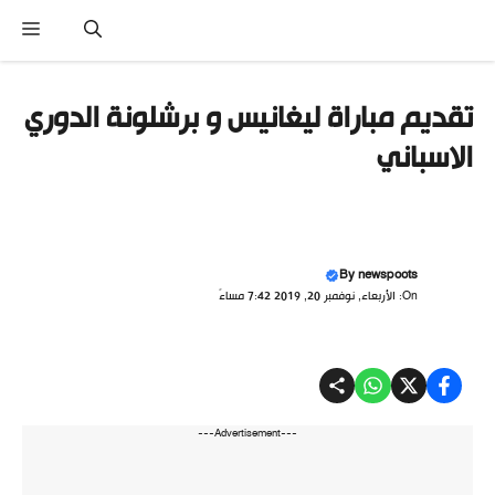
نتقل
القا
لى
لمحتوى
تقديم مباراة ليغانيس و برشلونة الدوري
الاسباني
By
newspoots
On: الأربعاء, نوفمبر 20, 2019 7:42 مساءً
---Advertisement---