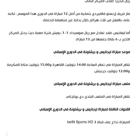
ريال مدريد صاحب المركز الثاني.
فاز فريق إرنستو فالفيردي بثمانية من أصل 12 مباراة في الدوري هذا الموسم ، لكنه
عانى بالفعل من ثلاث هزائم خلال بداية غير متناسقة للحملة.
أما ليغانيس، فقد تعادل مع ريال سوسيداد 1-1، يعيش فترة صعبة حيث يحتل المركز
الاخير ب 6 نقاط جمعها من 13 مباراة.
موعد مباراة ليجانيس و برشلونة في الدوري الإسباني
تقام المباراة في تمام الساعة 14:00 بتوقيت القاهرة و15:00 بتوقيت مكة المكرمة
و12:00 بتوقيت جرنيتش.
ملعب مباراة ليجانيس و برشلونة في الدوري الإسباني
تقام المباراة في الملعب البلدي دي بوتاركي
القنوات الناقلة لمباراة ليجانيس و برشلونة في الدوري الإسباني
المباراة تذاع على قناة beIN Sports HD 3