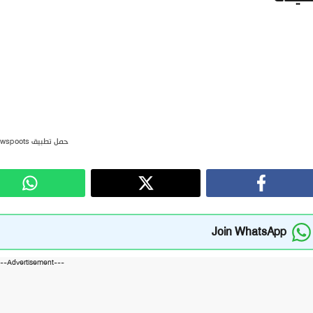
حمل تطبيق newspoots
Join WhatsApp
---Advertisement---