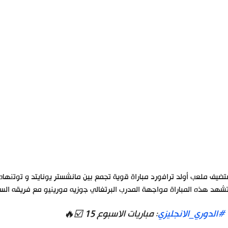
يف ملعب أولد ترافورد مباراة قوية تجمع بين مانشستر يونايتد و توتنهام في إطار الجولة 15 من الدوري الانجليزي
شهد هذه المباراة مواجهة المدرب البرتغالي جوزيه مورينيو مع فريقه السا
#الدوري_الانجليزي
: مباريات الاسبوع 15 ☑️🔥