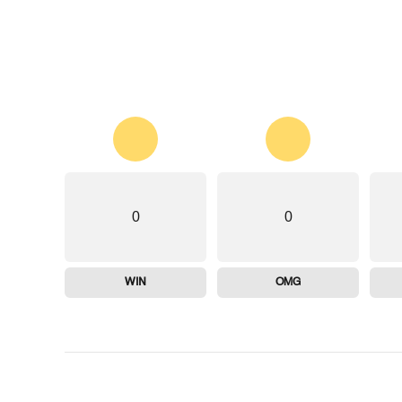
0
0
WIN
OMG