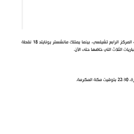
ويحتل فريق توتنهام المركز الخامس برصيد 20 نقطة بفارق 6 نقاط عن صاحب المركز الرابع تشيلسي، بينما يمتلك مانشستر يونايتد 18 نقطة
ريات الثلاث التي خاضها حتى الآن.