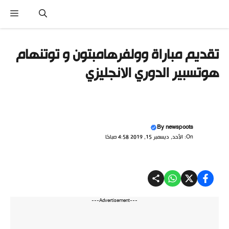
نتقل
القا
لى
لمحتوى
تقديم مباراة وولفرهامبتون و توتنهام
هوتسبير الدوري الانجليزي
By
newspoots
On: الأحد, ديسمبر 15, 2019 4:58 صباحًا
---Advertisement---