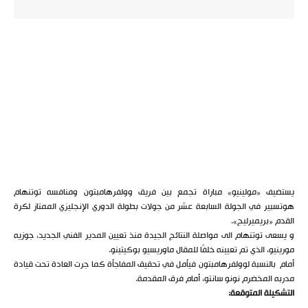
يستضيف «مولينيو» مباراة تجمع بين فريق وولفرهامبتون ومنافسه توتنهام
هوتسبير في الجولة السابعة عشر من جولات بطولة الدوري الإنجليزي الممتاز لكرة
القدم «بريميرليج».
و يسعى توتنهام الى مواصلة النتائج الجيدة منذ تعيين المدير الفني الجديد، جوزيه
مورينيو، الذي تم تعيينه خلفًا للمقال ماوريسيو بوكيتينو.
أمام بالنسبة لوولفرهامبتون فيأمل في تحقيق المفاجأة كما جرت العادة تحت قيادة
مدربه المخضرم نونو سانتو، أمام فرق المقدمة.
التشكيلة المتوقعة: